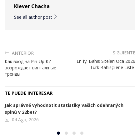
Klever Chacha
See all author post
SIGUIENTE
ANTERIOR
En İyi Bahis Siteleri Oca 2026
Как вход на Pin-Up KZ
Türk Bahisçilerle Liste ️
возрождает винтажные
тренды
TE PUEDE INTERESAR
Jak správně vyhodnotit statistiky vašich odehraných
spinů v 22bet?
04 Ago, 2026