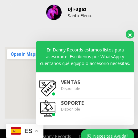
Dj Fugaz
Santa Elena.
En Danny Records estamos listos para
asesorarte. Escríbenos por WhatsApp y
cuéntanos qué equipo o accesorio necesitas.
VENTAS
Disponible
SOPORTE
Disponible
ES
Necesitas Ayuda?
Copyright 2025 Danny Records –
Desarrollado por
VENTAX