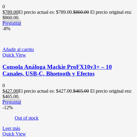
0
$
789.00
El precio actual es: $789.00.
$
860.00
El precio original era:
$860.00.
Preguntar
-8%
Añadir al carrito
Quick View
Consola Análoga Mackie ProFX10v3+ – 10
Canales, USB-C, Bluetooth y Efectos
0
$
427.00
El precio actual es: $427.00.
$
465.00
El precio original era:
$465.00.
Preguntar
-12%
Out of stock
Leer más
Quick View