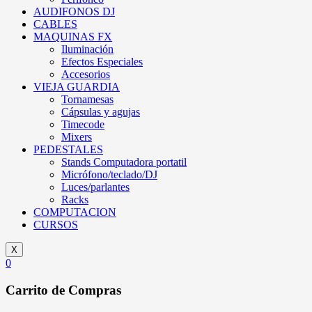
AUDIFONOS DJ
CABLES
MAQUINAS FX
Iluminación
Efectos Especiales
Accesorios
VIEJA GUARDIA
Tornamesas
Cápsulas y agujas
Timecode
Mixers
PEDESTALES
Stands Computadora portatil
Micrófono/teclado/DJ
Luces/parlantes
Racks
COMPUTACION
CURSOS
X
0
Carrito de Compras