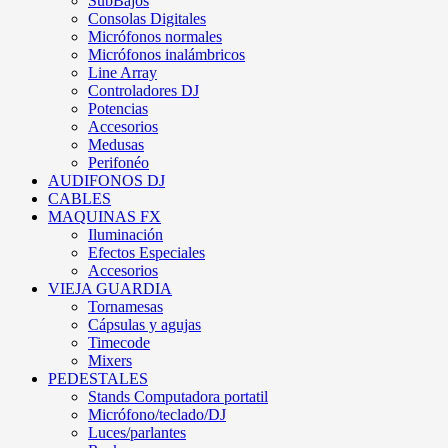
SubBajos
Consolas Digitales
Micrófonos normales
Micrófonos inalámbricos
Line Array
Controladores DJ
Potencias
Accesorios
Medusas
Perifonéo
AUDIFONOS DJ
CABLES
MAQUINAS FX
Iluminación
Efectos Especiales
Accesorios
VIEJA GUARDIA
Tornamesas
Cápsulas y agujas
Timecode
Mixers
PEDESTALES
Stands Computadora portatil
Micrófono/teclado/DJ
Luces/parlantes