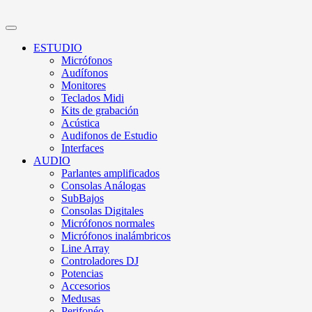
ESTUDIO
Micrófonos
Audífonos
Monitores
Teclados Midi
Kits de grabación
Acústica
Audifonos de Estudio
Interfaces
AUDIO
Parlantes amplificados
Consolas Análogas
SubBajos
Consolas Digitales
Micrófonos normales
Micrófonos inalámbricos
Line Array
Controladores DJ
Potencias
Accesorios
Medusas
Perifonéo