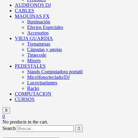
AUDIFONOS DJ
CABLES
MAQUINAS FX
Iluminación
Efectos Especiales
Accesorios
VIEJA GUARDIA
Tornamesas
Cápsulas y agujas
Timecode
Mixers
PEDESTALES
Stands Computadora portatil
Micrófono/teclado/DJ
Luces/parlantes
Racks
COMPUTACION
CURSOS
X
0
No products in the cart.
Search