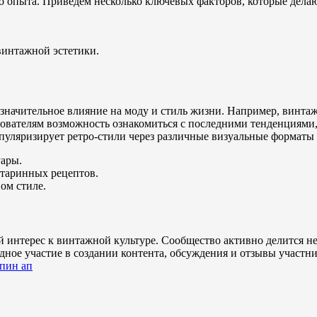
 опыта. Приведем несколько ключевых факторов, которые делаю
винтажной эстетики.
значительное влияние на моду и стиль жизни. Например, винта
ователям возможность ознакомиться с последними тенденциями, 
пуляризирует ретро-стили через различные визуальные форматы 
уары.
старинных рецептов.
ом стиле.
 интерес к винтажной культуре. Сообщество активно делится н
дное участие в создании контента, обсуждения и отзывы участн
пин ап