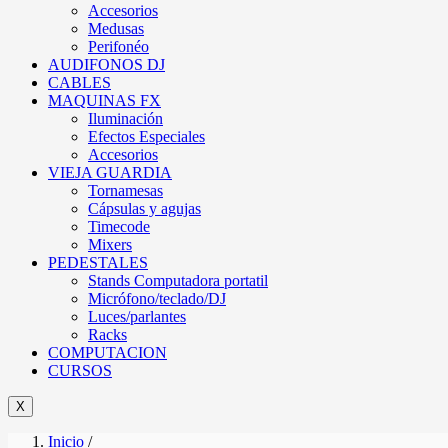
Accesorios
Medusas
Perifonéo
AUDIFONOS DJ
CABLES
MAQUINAS FX
Iluminación
Efectos Especiales
Accesorios
VIEJA GUARDIA
Tornamesas
Cápsulas y agujas
Timecode
Mixers
PEDESTALES
Stands Computadora portatil
Micrófono/teclado/DJ
Luces/parlantes
Racks
COMPUTACION
CURSOS
X
Inicio
/