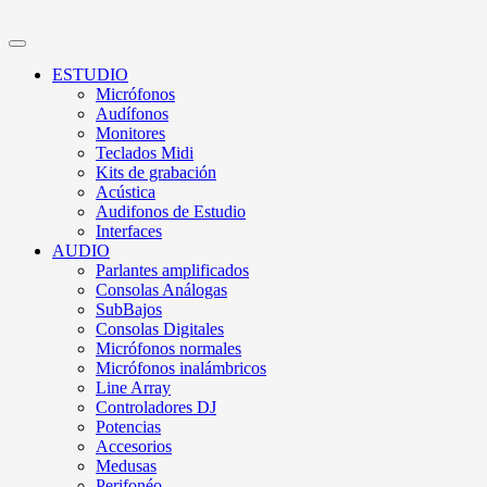
ESTUDIO
Micrófonos
Audífonos
Monitores
Teclados Midi
Kits de grabación
Acústica
Audifonos de Estudio
Interfaces
AUDIO
Parlantes amplificados
Consolas Análogas
SubBajos
Consolas Digitales
Micrófonos normales
Micrófonos inalámbricos
Line Array
Controladores DJ
Potencias
Accesorios
Medusas
Perifonéo