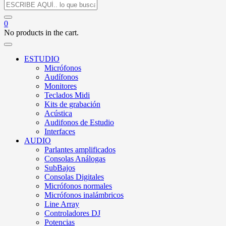
0
No products in the cart.
ESTUDIO
Micrófonos
Audífonos
Monitores
Teclados Midi
Kits de grabación
Acústica
Audifonos de Estudio
Interfaces
AUDIO
Parlantes amplificados
Consolas Análogas
SubBajos
Consolas Digitales
Micrófonos normales
Micrófonos inalámbricos
Line Array
Controladores DJ
Potencias