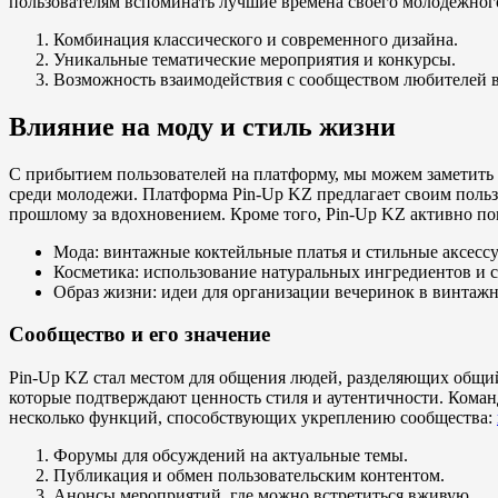
пользователям вспоминать лучшие времена своего молодежного
Комбинация классического и современного дизайна.
Уникальные тематические мероприятия и конкурсы.
Возможность взаимодействия с сообществом любителей 
Влияние на моду и стиль жизни
С прибытием пользователей на платформу, мы можем заметить 
среди молодежи. Платформа Pin-Up KZ предлагает своим польз
прошлому за вдохновением. Кроме того, Pin-Up KZ активно по
Мода: винтажные коктейльные платья и стильные аксесс
Косметика: использование натуральных ингредиентов и 
Образ жизни: идеи для организации вечеринок в винтажн
Сообщество и его значение
Pin-Up KZ стал местом для общения людей, разделяющих общий
которые подтверждают ценность стиля и аутентичности. Коман
несколько функций, способствующих укреплению сообщества:
Форумы для обсуждений на актуальные темы.
Публикация и обмен пользовательским контентом.
Анонсы мероприятий, где можно встретиться вживую.