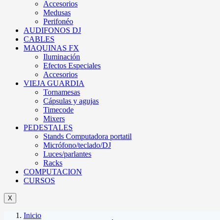
Accesorios
Medusas
Perifonéo
AUDIFONOS DJ
CABLES
MAQUINAS FX
Iluminación
Efectos Especiales
Accesorios
VIEJA GUARDIA
Tornamesas
Cápsulas y agujas
Timecode
Mixers
PEDESTALES
Stands Computadora portatil
Micrófono/teclado/DJ
Luces/parlantes
Racks
COMPUTACION
CURSOS
X
Inicio