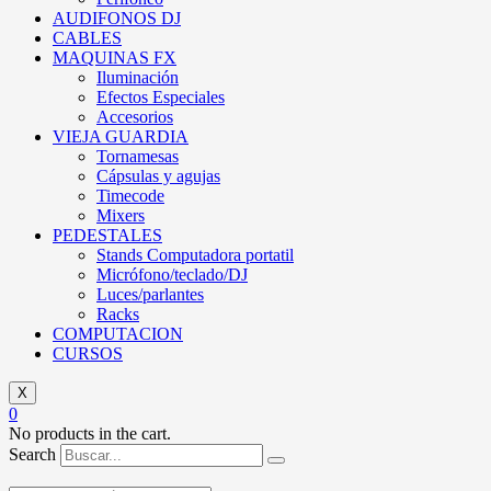
AUDIFONOS DJ
CABLES
MAQUINAS FX
Iluminación
Efectos Especiales
Accesorios
VIEJA GUARDIA
Tornamesas
Cápsulas y agujas
Timecode
Mixers
PEDESTALES
Stands Computadora portatil
Micrófono/teclado/DJ
Luces/parlantes
Racks
COMPUTACION
CURSOS
X
0
No products in the cart.
Search