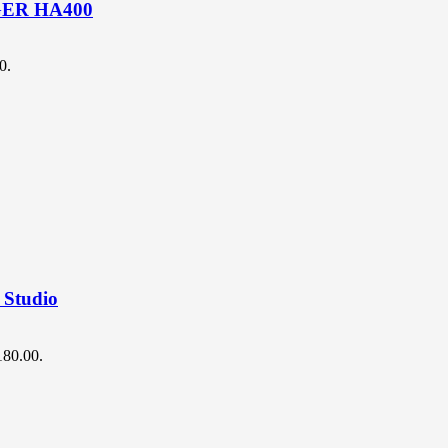
ER HA400
0.
 Studio
$180.00.