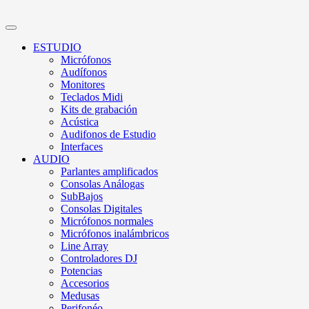
ESTUDIO
Micrófonos
Audífonos
Monitores
Teclados Midi
Kits de grabación
Acústica
Audifonos de Estudio
Interfaces
AUDIO
Parlantes amplificados
Consolas Análogas
SubBajos
Consolas Digitales
Micrófonos normales
Micrófonos inalámbricos
Line Array
Controladores DJ
Potencias
Accesorios
Medusas
Perifonéo