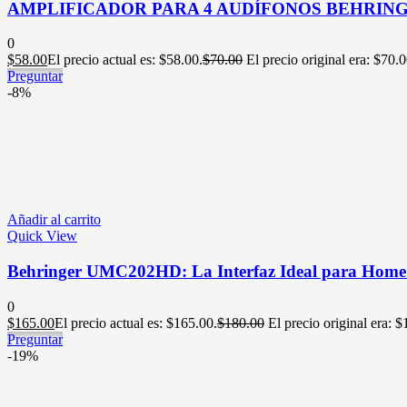
AMPLIFICADOR PARA 4 AUDÍFONOS BEHRING
0
$
58.00
El precio actual es: $58.00.
$
70.00
El precio original era: $70.0
Preguntar
-8%
Añadir al carrito
Quick View
Behringer UMC202HD: La Interfaz Ideal para Home
0
$
165.00
El precio actual es: $165.00.
$
180.00
El precio original era: 
Preguntar
-19%