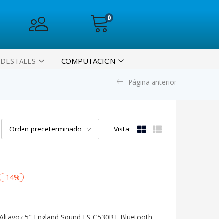
0
EDESTALES
COMPUTACION
Página anterior
Orden predeterminado
Vista:
-14%
Altavoz 5″ England Sound ES-C530BT Bluetooth