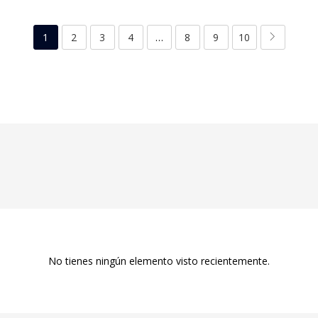
1
2
3
4
…
8
9
10
No tienes ningún elemento visto recientemente.