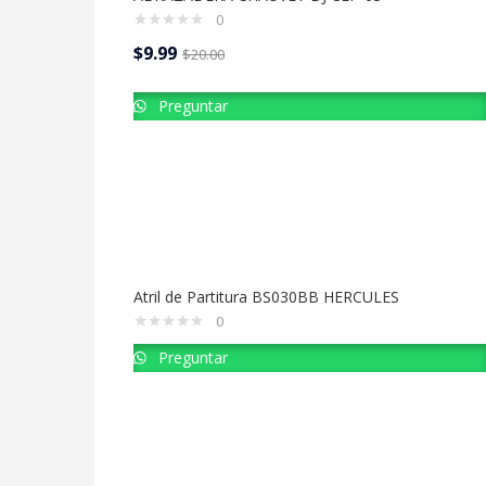
0
$
9.99
$
20.00
Preguntar
Atril de Partitura BS030BB HERCULES
0
Preguntar