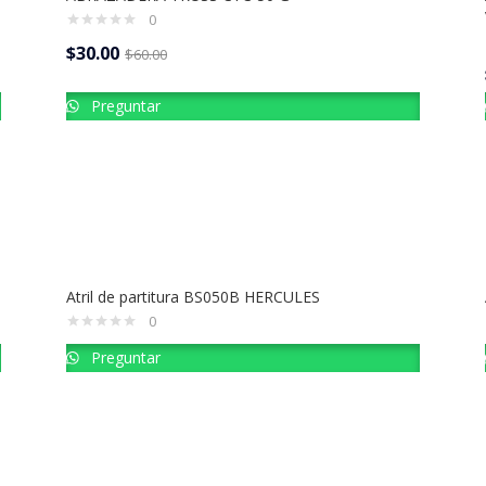
0
$
30.00
$
60.00
Preguntar
Atril de partitura BS050B HERCULES
0
Preguntar