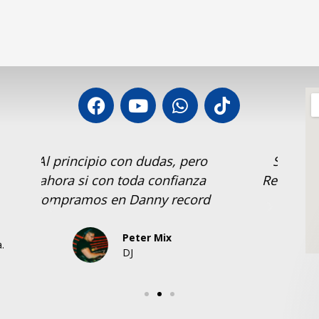
o
Si recomiento compar en Dany
Tra
Record, los equipos me han salido
d
buenos.
Dj Fugaz
.
Santa Elena.