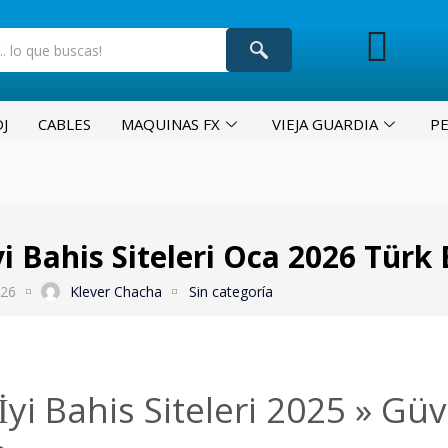
J
CABLES
MAQUINAS FX
VIEJA GUARDIA
P
yi Bahis Siteleri Oca 2026 Türk B
026
Klever Chacha
Sin categoría
İyi Bahis Siteleri 2025 » Gü