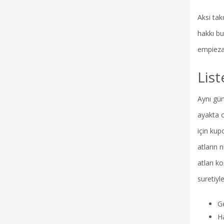
Aksi tak
hakkı bu
empieza 
List
Aynı gün
ayakta o
için kup
atların 
atları k
suretiy
Ge
Ha