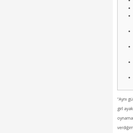
“Aynı gü
girl aya
oynamak 
verdiğim