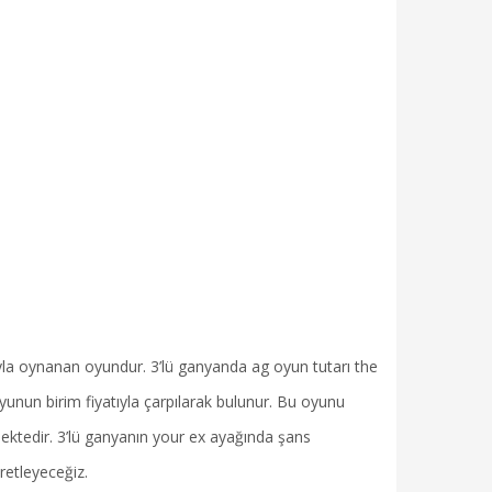
yla oynanan oyundur. 3’lü ganyanda ag oyun tutarı the
oyunun birim fiyatıyla çarpılarak bulunur. Bu oyunu
ktedir. 3’lü ganyanın your ex ayağında şans
retleyeceğiz.