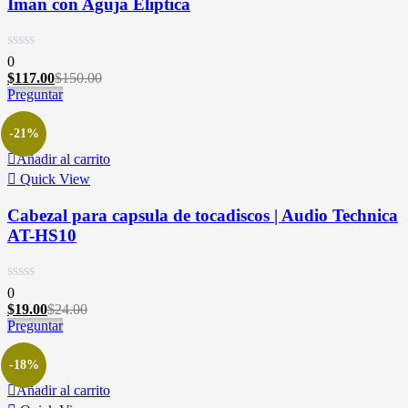
Imán con Aguja Elíptica
0
$
117.00
$
150.00
Preguntar
-21%
Añadir al carrito
Quick View
Cabezal para capsula de tocadiscos | Audio Technica
AT-HS10
0
$
19.00
$
24.00
Preguntar
-18%
Añadir al carrito