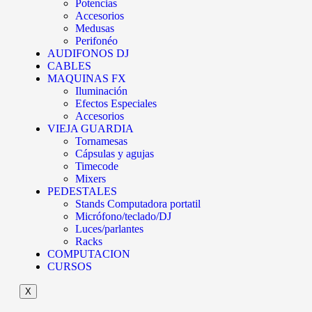
Potencias
Accesorios
Medusas
Perifonéo
AUDIFONOS DJ
CABLES
MAQUINAS FX
Iluminación
Efectos Especiales
Accesorios
VIEJA GUARDIA
Tornamesas
Cápsulas y agujas
Timecode
Mixers
PEDESTALES
Stands Computadora portatil
Micrófono/teclado/DJ
Luces/parlantes
Racks
COMPUTACION
CURSOS
X