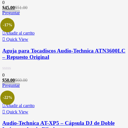
0
$
45.00
$
51.00
Preguntar
-17%
Añadir al carrito
Quick View
Aguja para Tocadiscos Audio-Technica ATN3600LC
– Repuesto Original
0
$
50.00
$
60.00
Preguntar
-22%
Añadir al carrito
Quick View
Audio-Technica AT-XP5 – Cápsula DJ de Doble