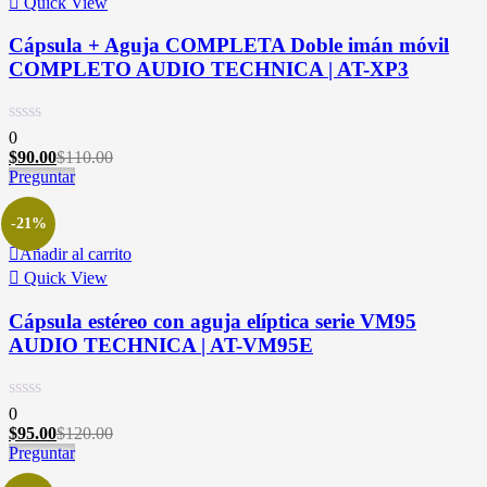
Quick View
Cápsula + Aguja COMPLETA Doble imán móvil
COMPLETO AUDIO TECHNICA | AT-XP3
0
$
90.00
$
110.00
Preguntar
-21%
Añadir al carrito
Quick View
Cápsula estéreo con aguja elíptica serie VM95
AUDIO TECHNICA | AT-VM95E
0
$
95.00
$
120.00
Preguntar