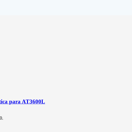
tica para AT3600L
0.