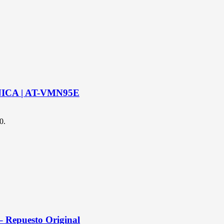
NICA | AT-VMN95E
0.
 Repuesto Original