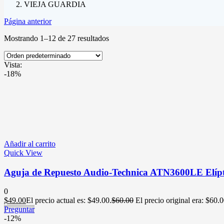
VIEJA GUARDIA
Página anterior
Mostrando 1–12 de 27 resultados
Vista:
-18%
Añadir al carrito
Quick View
Aguja de Repuesto Audio-Technica ATN3600LE Elíp
0
$
49.00
El precio actual es: $49.00.
$
60.00
El precio original era: $60.0
Preguntar
-12%