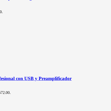
0.
sional con USB y Preamplificador
$572.00.