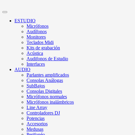
ESTUDIO
Micrófonos
Audífonos
Monitores
Teclados Midi
Kits de grabación
Acústica
Audifonos de Estudio
Interfaces
AUDIO
Parlantes amplificados
Consolas Análogas
SubBajos
Consolas Digitales
Micrófonos normales
Micrófonos inalámbricos
Line Array
Controladores DJ
Potencias
Accesorios
Medusas
Perifonéo