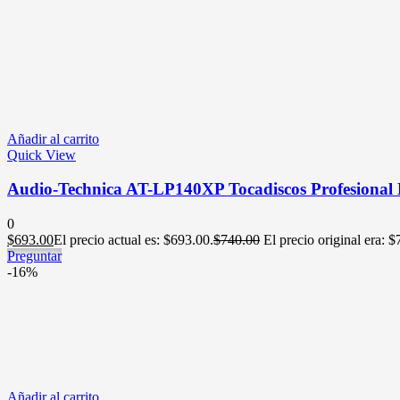
Añadir al carrito
Quick View
Audio-Technica AT-LP140XP Tocadiscos Profesional 
0
$
693.00
El precio actual es: $693.00.
$
740.00
El precio original era: 
Preguntar
-16%
Añadir al carrito