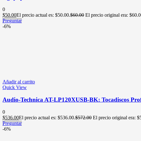
0
$
50.00
El precio actual es: $50.00.
$
60.00
El precio original era: $60.0
Preguntar
-6%
Añadir al carrito
Quick View
Audio-Technica AT-LP120XUSB-BK: Tocadiscos Profe
0
$
536.00
El precio actual es: $536.00.
$
572.00
El precio original era: 
Preguntar
-6%