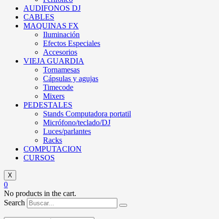
AUDIFONOS DJ
CABLES
MAQUINAS FX
Iluminación
Efectos Especiales
Accesorios
VIEJA GUARDIA
Tornamesas
Cápsulas y agujas
Timecode
Mixers
PEDESTALES
Stands Computadora portatil
Micrófono/teclado/DJ
Luces/parlantes
Racks
COMPUTACION
CURSOS
X
0
No products in the cart.
Search