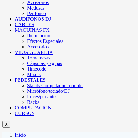
Accesorios
Medusas
Perifonéo
AUDIFONOS DJ
CABLES
MAQUINAS FX
Iluminación
Efectos Especiales
Accesorios
VIEJA GUARDIA
Tornamesas
Cápsulas y agujas
Timecode
Mixers
PEDESTALES
Stands Computadora portatil
Micrófono/teclado/DJ
Luces/parlantes
Racks
COMPUTACION
CURSOS
X
Inicio