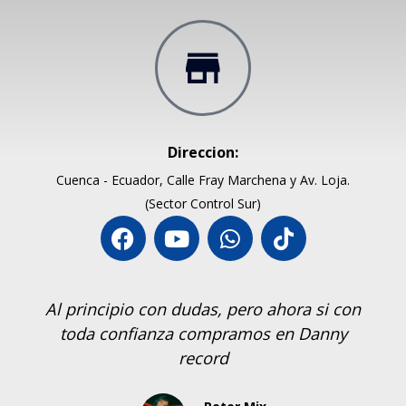
Direccion:
Cuenca - Ecuador, Calle Fray Marchena y Av. Loja.
(Sector Control Sur)
s, pero ahora si con
Si recomiento compar en
mpramos en Danny
los equipos me han sal
rd
Dj Fuga
Santa El