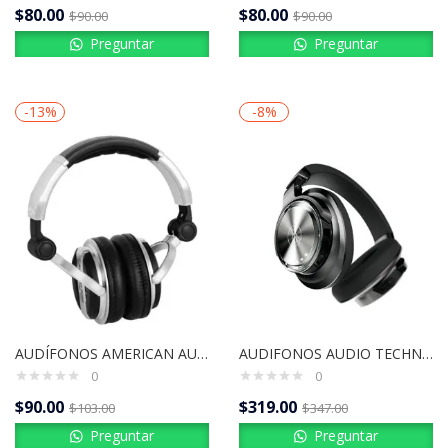
$
80.00
$
80.00
$
90.00
$
90.00
Preguntar
Preguntar
-13%
-8%
AUDÍFONOS AMERICAN AUDIO HP700
AUDIFONOS AUDIO TECHNICA | ATH-DSR9BT
0
0
$
90.00
$
319.00
$
103.00
$
347.00
Preguntar
Preguntar