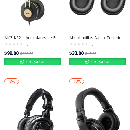
AKG K92 – Auriculares de Estudio con Precisión y Potencia Real
Almohadillas Audio-Technica HP-EP – ¡Tus Audífonos Como el Primer Día!
0
0
$
99.00
$
33.00
$
112.00
$
40.00
Preguntar
Preguntar
-8%
-13%