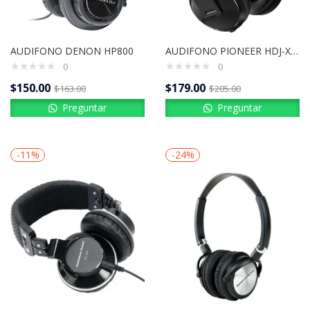
AUDIFONO DENON HP800
AUDIFONO PIONEER HDJ-X5 COLOR NEGRO
0
0
$
150.00
$
179.00
$
163.00
$
205.00
Preguntar
Preguntar
-11%
-24%