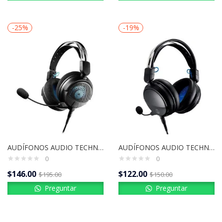
-25%
-19%
AUDÍFONOS AUDIO TECHNICA | ATH-GDL3 BK/WH
AUDÍFONOS AUDIO TECHNICA | ATH-GL3 BK/WH
0
0
$
146.00
$
122.00
$
195.00
$
150.00
Preguntar
Preguntar