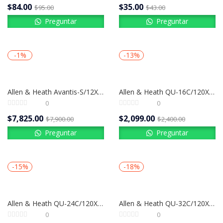
$
84.00
$
35.00
$
95.00
$
43.00
Preguntar
Preguntar
-1%
-13%
Allen & Heath Avantis-S/12X | Consola Digital 64 Canales
Allen & Heath QU-16C/120X – Consola Digital de 16 Entradas, 17 Faders Motorizados y 12 Salidas de Mezcla
0
0
$
7,825.00
$
2,099.00
$
7,900.00
$
2,400.00
Preguntar
Preguntar
-15%
-18%
Allen & Heath QU-24C/120X – Consola Digital de 25 Faders Motorizados y 24 Entradas Mono
Allen & Heath QU-32C/120X – Consola Digital Profesional de 33 Faders Motorizados
0
0