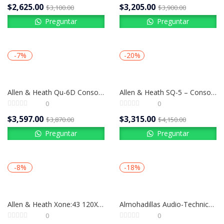
$
2,625.00
$
3,205.00
$
3,100.00
$
3,900.00
Preguntar
Preguntar
-7%
-20%
Allen & Heath Qu-6D Consola Digital Profesional 38 Entradas con Dante 96 kHz
Allen & Heath SQ-5 – Consola Digital Profesional 48 Canales / 96 kHz | Potencia Compacta para Sonido en Vivo
0
0
$
3,597.00
$
3,315.00
$
3,870.00
$
4,150.00
Preguntar
Preguntar
-8%
-18%
Allen & Heath Xone:43 120X | Mixer DJ Profesional Analógico de 4 Canales
Almohadillas Audio-Technica HP-EP – ¡Tus Audífonos Como el Primer Día!
0
0