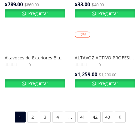
$
789.00
$
33.00
$
860.00
$
40.00
Preguntar
Preguntar
-2%
Altavoces de Exteriores Bluetooth 6.5” Pure Acoustic Calisto (Activo + Pasivo)
ALTAVOZ ACTIVO PROFESIONAL RCF | ART 932-A
0
0
$
1,259.00
$
1,290.00
Preguntar
Preguntar
1
2
3
4
…
41
42
43