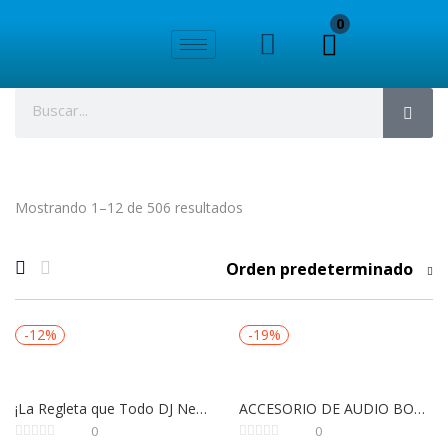
0
Mostrando 1–12 de 506 resultados
Orden predeterminado
-12%
-19%
¡La Regleta que Todo DJ Necesita! American DJ PC-100A Disponible Ya
ACCESORIO DE AUDIO BOCINA CON DRIVER 35W
0
0