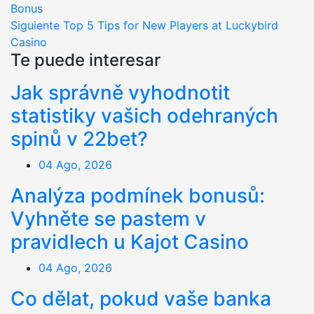
Bonus
Siguiente
Top 5 Tips for New Players at Luckybird
Casino
Te puede interesar
Jak správně vyhodnotit
statistiky vašich odehraných
spinů v 22bet?
04 Ago, 2026
Analýza podmínek bonusů:
Vyhněte se pastem v
pravidlech u Kajot Casino
04 Ago, 2026
Co dělat, pokud vaše banka