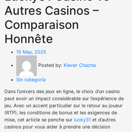
Autres Casinos –
Comparaison
Honnête
15 May, 2025
Posted by:
Klever Chacha
Sin categoría
Dans l’univers des jeux en ligne, le choix d’un casino
peut avoir un impact considérable sur l’expérience de
jeu. Avec un accent particulier sur le retour au joueur
(RTP), les conditions de bonus et les exigences de
mise, cet article se penche sur
lucky31
et d’autres
casinos pour vous aider à prendre une décision