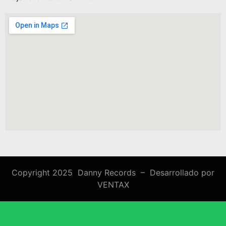
Copyright 2025 Danny Records –
Desarrollado por
VENTAX