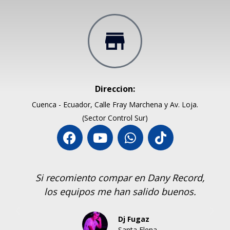
Direccion:
Cuenca - Ecuador, Calle Fray Marchena y Av. Loja.
(Sector Control Sur)
Si recomiento compar en Dany Record,
los equipos me han salido buenos.
Dj Fugaz
Santa Elena.