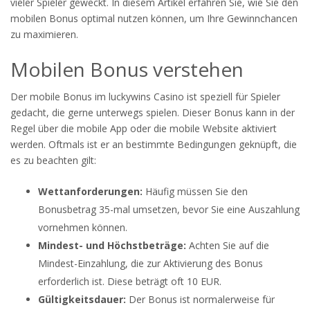
vieler Spieler geweckt. In diesem Artikel erfahren Sie, wie Sie den
mobilen Bonus optimal nutzen können, um Ihre Gewinnchancen
zu maximieren.
Mobilen Bonus verstehen
Der mobile Bonus im luckywins Casino ist speziell für Spieler
gedacht, die gerne unterwegs spielen. Dieser Bonus kann in der
Regel über die mobile App oder die mobile Website aktiviert
werden. Oftmals ist er an bestimmte Bedingungen geknüpft, die
es zu beachten gilt:
Wettanforderungen:
Häufig müssen Sie den
Bonusbetrag 35-mal umsetzen, bevor Sie eine Auszahlung
vornehmen können.
Mindest- und Höchstbeträge:
Achten Sie auf die
Mindest-Einzahlung, die zur Aktivierung des Bonus
erforderlich ist. Diese beträgt oft 10 EUR.
Gültigkeitsdauer:
Der Bonus ist normalerweise für