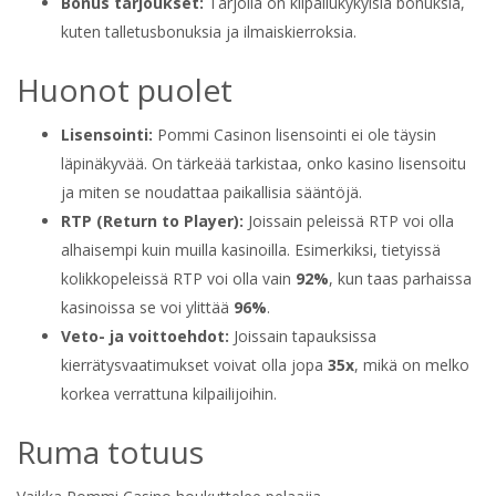
Bonus tarjoukset:
Tarjolla on kilpailukykyisiä bonuksia,
kuten talletusbonuksia ja ilmaiskierroksia.
Huonot puolet
Lisensointi:
Pommi Casinon lisensointi ei ole täysin
läpinäkyvää. On tärkeää tarkistaa, onko kasino lisensoitu
ja miten se noudattaa paikallisia sääntöjä.
RTP (Return to Player):
Joissain peleissä RTP voi olla
alhaisempi kuin muilla kasinoilla. Esimerkiksi, tietyissä
kolikkopeleissä RTP voi olla vain
92%
, kun taas parhaissa
kasinoissa se voi ylittää
96%
.
Veto- ja voittoehdot:
Joissain tapauksissa
kierrätysvaatimukset voivat olla jopa
35x
, mikä on melko
korkea verrattuna kilpailijoihin.
Ruma totuus