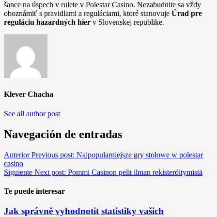
šance na úspech v rulete v Polestar Casino. Nezabudnite sa vždy
oboznámiť s pravidlami a reguláciami, ktoré stanovuje
Úrad pre
reguláciu hazardných hier
v Slovenskej republike.
Klever Chacha
See all author post
Navegación de entradas
Anterior
Previous post:
Najpopularniejsze gry stołowe w polestar
casino
Siguiente
Next post:
Pommi Casinon pelit ilman rekisteröitymistä
Te puede interesar
Jak správně vyhodnotit statistiky vašich