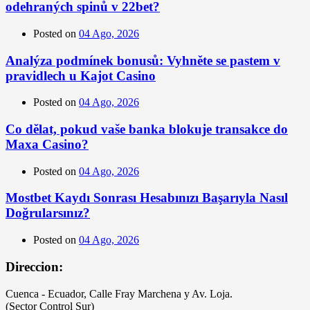
odehraných spinů v 22bet?
Posted on
04 Ago, 2026
Analýza podmínek bonusů: Vyhněte se pastem v
pravidlech u Kajot Casino
Posted on
04 Ago, 2026
Co dělat, pokud vaše banka blokuje transakce do
Maxa Casino?
Posted on
04 Ago, 2026
Mostbet Kaydı Sonrası Hesabınızı Başarıyla Nasıl
Doğrularsınız?
Posted on
04 Ago, 2026
Direccion:
Cuenca - Ecuador, Calle Fray Marchena y Av. Loja.
(Sector Control Sur)