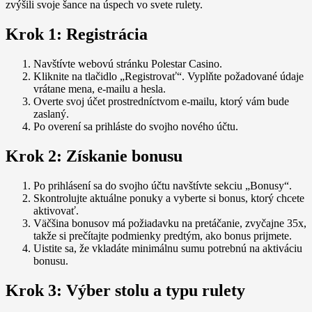
zvýšili svoje šance na úspech vo svete rulety.
Krok 1: Registrácia
Navštívte webovú stránku Polestar Casino.
Kliknite na tlačidlo „Registrovať“. Vyplňte požadované údaje
vrátane mena, e-mailu a hesla.
Overte svoj účet prostredníctvom e-mailu, ktorý vám bude
zaslaný.
Po overení sa prihláste do svojho nového účtu.
Krok 2: Získanie bonusu
Po prihlásení sa do svojho účtu navštívte sekciu „Bonusy“.
Skontrolujte aktuálne ponuky a vyberte si bonus, ktorý chcete
aktivovať.
Väčšina bonusov má požiadavku na pretáčanie, zvyčajne 35x,
takže si prečítajte podmienky predtým, ako bonus prijmete.
Uistite sa, že vkladáte minimálnu sumu potrebnú na aktiváciu
bonusu.
Krok 3: Výber stolu a typu rulety