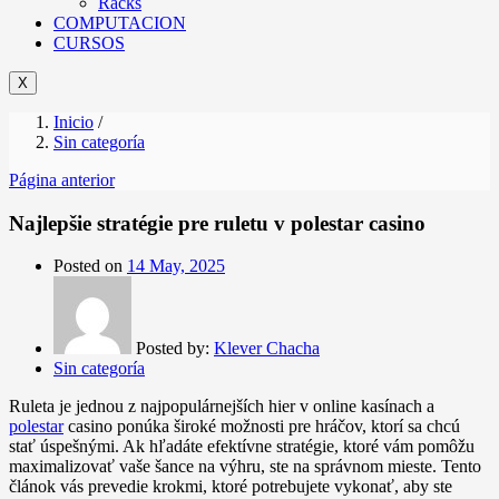
Racks
COMPUTACION
CURSOS
X
Inicio
/
Sin categoría
Página anterior
Najlepšie stratégie pre ruletu v polestar casino
Posted on
14 May, 2025
Posted by:
Klever Chacha
Sin categoría
Ruleta je jednou z najpopulárnejších hier v online kasínach a
polestar
casino ponúka široké možnosti pre hráčov, ktorí sa chcú
stať úspešnými. Ak hľadáte efektívne stratégie, ktoré vám pomôžu
maximalizovať vaše šance na výhru, ste na správnom mieste. Tento
článok vás prevedie krokmi, ktoré potrebujete vykonať, aby ste