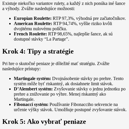
Existuje niekoľko variantov rulety, a každý z nich ponúka iné šance
a výhody. Zvážte nasledujúce možnosti:
Europian Roulette:
RTP 97,3%, výhodná pre začiatočníkov.
American Roulette:
RTP 94,74%, vyššie riziko kvôli
dvojitému nulovému políčku.
French Roulette:
RTP 98,65%, najlepšie šance, ak sú
dostupné stávky “La Partage”.
Krok 4: Tipy a stratégie
Pri hre o skutočné peniaze je dôležité mať stratégiu. Zvážte
nasledujúce prístupy:
Martingale systém:
Dvojnásobenie stávky po prehre. Tento
systém môže byť riskantný, ak dosiahnete limit stávok.
D’Alembert systém:
Zvyšovanie stávky o jednu jednotku po
prehre a znižovanie po výhre. Menej riskantný ako
Martingale.
Fibonacci systém:
Používanie Fibonacciho sekvencie na
určenie výšky stávok. Umožňuje postupné zvyšovanie stávok.
Krok 5: Ako vybrať peniaze