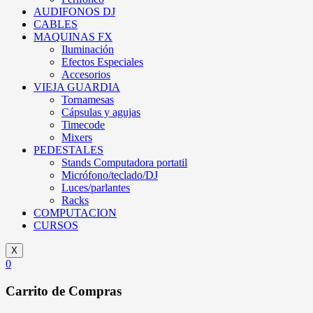
AUDIFONOS DJ
CABLES
MAQUINAS FX
Iluminación
Efectos Especiales
Accesorios
VIEJA GUARDIA
Tornamesas
Cápsulas y agujas
Timecode
Mixers
PEDESTALES
Stands Computadora portatil
Micrófono/teclado/DJ
Luces/parlantes
Racks
COMPUTACION
CURSOS
X
0
Carrito de Compras