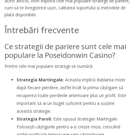
acest articol, vom explora cele mai populare strategii de pariere,
cum să te înregistrezi ușor, calitatea suportului și metodele de
plată disponibile.
Întrebări frecvente
Ce strategii de pariere sunt cele mai
populare la Poseidonwin Casino?
Printre cele mai populare strategii se numără:
Strategia Martingale:
Aceasta implică dublarea mizei
după fiecare pierdere, astfel încât la prima câștigare să
recuperezi toate pierderile anterioare plus un profit. Este
important să ai un buget suficient pentru a susține
această strategie.
Strategia Paroli:
Este opusul strategiei Martingale.
Folosești câștigurile pentru a-ți crește miza, crescând
astfel profitul în timpul unei serii câștigătoare.