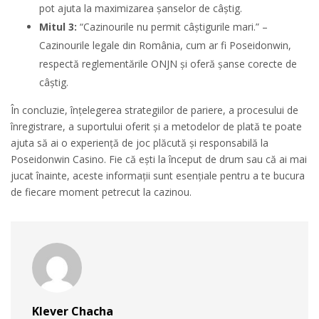
pot ajuta la maximizarea șanselor de câștig.
Mitul 3:
“Cazinourile nu permit câștigurile mari.” –
Cazinourile legale din România, cum ar fi Poseidonwin,
respectă reglementările ONJN și oferă șanse corecte de
câștig.
În concluzie, înțelegerea strategiilor de pariere, a procesului de
înregistrare, a suportului oferit și a metodelor de plată te poate
ajuta să ai o experiență de joc plăcută și responsabilă la
Poseidonwin Casino. Fie că ești la început de drum sau că ai mai
jucat înainte, aceste informații sunt esențiale pentru a te bucura
de fiecare moment petrecut la cazinou.
Klever Chacha