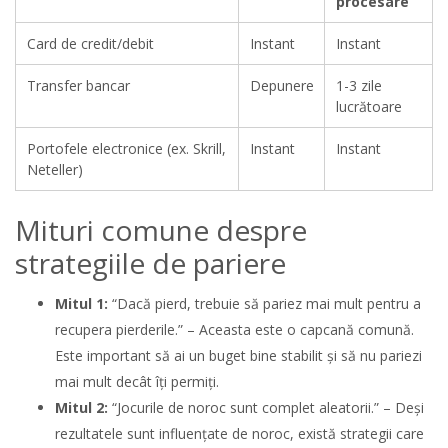
procesare
Card de credit/debit
Instant
Instant
Transfer bancar
Depunere
1-3 zile
lucrătoare
Portofele electronice (ex. Skrill,
Instant
Instant
Neteller)
Mituri comune despre
strategiile de pariere
Mitul 1:
“Dacă pierd, trebuie să pariez mai mult pentru a
recupera pierderile.” – Aceasta este o capcană comună.
Este important să ai un buget bine stabilit și să nu pariezi
mai mult decât îți permiți.
Mitul 2:
“Jocurile de noroc sunt complet aleatorii.” – Deși
rezultatele sunt influențate de noroc, există strategii care