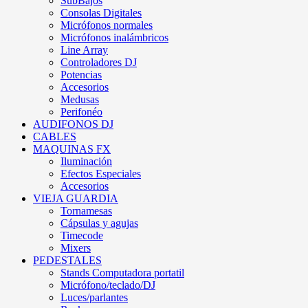
SubBajos
Consolas Digitales
Micrófonos normales
Micrófonos inalámbricos
Line Array
Controladores DJ
Potencias
Accesorios
Medusas
Perifonéo
AUDIFONOS DJ
CABLES
MAQUINAS FX
Iluminación
Efectos Especiales
Accesorios
VIEJA GUARDIA
Tornamesas
Cápsulas y agujas
Timecode
Mixers
PEDESTALES
Stands Computadora portatil
Micrófono/teclado/DJ
Luces/parlantes