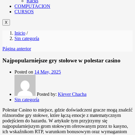
Racks
COMPUTACION
CURSOS
X
Inicio
/
Sin categoría
Página anterior
Najpopularniejsze gry stołowe w polestar casino
Posted on
14 May, 2025
Posted by:
Klever Chacha
Sin categoría
Polestar Casino to miejsce, gdzie doświadczeni gracze mogą znaleźć
różnorodne gry stołowe, które łączą emocje z matematycznym
podejściem do hazardu. W artykule tym przyjrzymy się
najpopularniejszym grom stołowym oferowanym przez to kasyno,
ich wskaźnikom RTP, warunkom bonusowym oraz wymaganiom