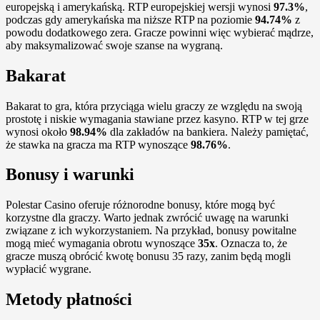
europejską i amerykańską. RTP europejskiej wersji wynosi
97.3%
,
podczas gdy amerykańska ma niższe RTP na poziomie
94.74%
z
powodu dodatkowego zera. Gracze powinni więc wybierać mądrze,
aby maksymalizować swoje szanse na wygraną.
Bakarat
Bakarat to gra, która przyciąga wielu graczy ze względu na swoją
prostotę i niskie wymagania stawiane przez kasyno. RTP w tej grze
wynosi około
98.94%
dla zakładów na bankiera. Należy pamiętać,
że stawka na gracza ma RTP wynoszące
98.76%
.
Bonusy i warunki
Polestar Casino oferuje różnorodne bonusy, które mogą być
korzystne dla graczy. Warto jednak zwrócić uwagę na warunki
związane z ich wykorzystaniem. Na przykład, bonusy powitalne
mogą mieć wymagania obrotu wynoszące
35x
. Oznacza to, że
gracze muszą obrócić kwotę bonusu 35 razy, zanim będą mogli
wypłacić wygrane.
Metody płatności