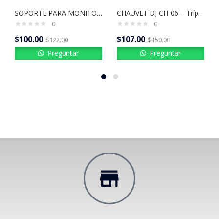
SOPORTE PARA MONITOR ON STAGE
CHAUVET DJ CH-06 – Trípode tipo T para Luces / Soporte de Iluminación Profesional
0
0
$
100.00
$
107.00
$
122.00
$
150.00
Preguntar
Preguntar