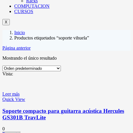
Racks
COMPUTACION
CURSOS
X
Inicio
Productos etiquetados “soporte vihuela”
Página anterior
Mostrando el único resultado
Vista:
Leer más
Quick View
Soporte compacto para guitarra acústica Hercules
GS301B TravLite
0