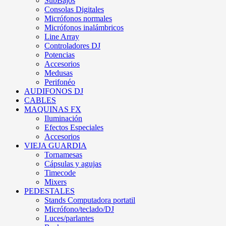
SubBajos
Consolas Digitales
Micrófonos normales
Micrófonos inalámbricos
Line Array
Controladores DJ
Potencias
Accesorios
Medusas
Perifonéo
AUDIFONOS DJ
CABLES
MAQUINAS FX
Iluminación
Efectos Especiales
Accesorios
VIEJA GUARDIA
Tornamesas
Cápsulas y agujas
Timecode
Mixers
PEDESTALES
Stands Computadora portatil
Micrófono/teclado/DJ
Luces/parlantes