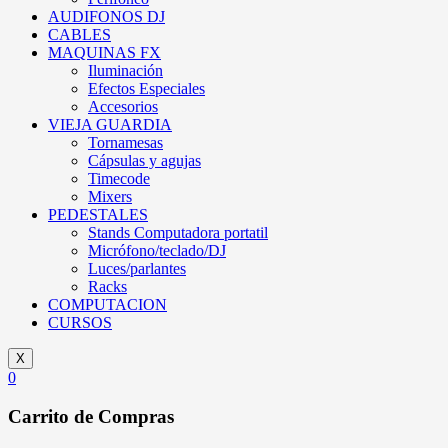
AUDIFONOS DJ
CABLES
MAQUINAS FX
Iluminación
Efectos Especiales
Accesorios
VIEJA GUARDIA
Tornamesas
Cápsulas y agujas
Timecode
Mixers
PEDESTALES
Stands Computadora portatil
Micrófono/teclado/DJ
Luces/parlantes
Racks
COMPUTACION
CURSOS
X
0
Carrito de Compras