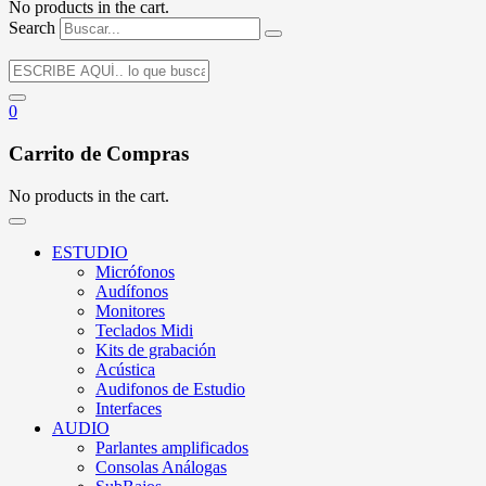
No products in the cart.
Search
0
Carrito de Compras
No products in the cart.
ESTUDIO
Micrófonos
Audífonos
Monitores
Teclados Midi
Kits de grabación
Acústica
Audifonos de Estudio
Interfaces
AUDIO
Parlantes amplificados
Consolas Análogas