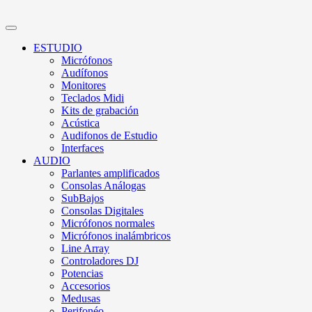
ESTUDIO
Micrófonos
Audífonos
Monitores
Teclados Midi
Kits de grabación
Acústica
Audifonos de Estudio
Interfaces
AUDIO
Parlantes amplificados
Consolas Análogas
SubBajos
Consolas Digitales
Micrófonos normales
Micrófonos inalámbricos
Line Array
Controladores DJ
Potencias
Accesorios
Medusas
Perifonéo