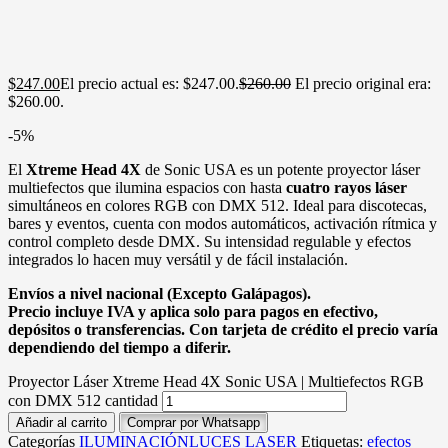
$
247.00
El precio actual es: $247.00.
$
260.00
El precio original era:
$260.00.
-5%
El
Xtreme Head 4X
de Sonic USA es un potente proyector láser
multiefectos que ilumina espacios con hasta
cuatro rayos láser
simultáneos en colores RGB con DMX 512. Ideal para discotecas,
bares y eventos, cuenta con modos automáticos, activación rítmica y
control completo desde DMX. Su intensidad regulable y efectos
integrados lo hacen muy versátil y de fácil instalación.
Envíos a nivel nacional (Excepto Galápagos).
Precio incluye IVA y aplica solo para pagos en efectivo,
depósitos o transferencias. Con tarjeta de crédito el precio varía
dependiendo del tiempo a diferir.
Proyector Láser Xtreme Head 4X Sonic USA | Multiefectos RGB
con DMX 512 cantidad
Añadir al carrito
Comprar por Whatsapp
Categorías
ILUMINACIÓN
LUCES LASER
Etiquetas:
efectos