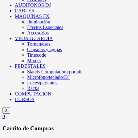
AUDIFONOS DJ
CABLES
MAQUINAS FX
Iluminación
Efectos Especiales
Accesorios
VIEJA GUARDIA
Tornamesas
Cápsulas y agujas
Timecode
Mixers
PEDESTALES
Stands Computadora portatil
Micrófono/teclado/DJ
Luces/parlantes
Racks
COMPUTACION
CURSOS
X
0
Carrito de Compras