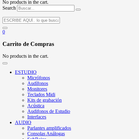
No products in the cart.
Search
0
Carrito de Compras
No products in the cart.
ESTUDIO
Micrófonos
Audífonos
Monitores
Teclados Midi
Kits de grabación
Acústica
Audifonos de Estudio
Interfaces
AUDIO
Parlantes amplificados
Consolas Análogas