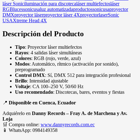
láser Sonic
iluminación para discoteca
láser multiefectos
láser
RGB
lucessonicusa
luz automatizada
productossonicusa
proyector
DMX
proyector láser
proyector láser 4X
proyectorlaser
Sonic
USA
Xtreme Head 4X
Descripción del Producto
Tipo
: Proyector láser multiefectos
Rayos
: 4 salidas láser simultáneas
Colores
: RGB (rojo, verde, azul)
Modos
: Automático, rítmico (activación por sonido),
preprogramado
Control DMX
: Sí, DMX 512 para integración profesional
Brillo
: Intensidad ajustable
Voltaje
: CA 100–250 V, 50/60 Hz
Uso recomendado
: Discotecas, bares, eventos y fiestas
📍
Disponible en Cuenca, Ecuador
Adquiérelo en
Danny Records – Fray A. de Marchena y Av.
Loja
🛒 Compra online:
www.dannyrecords.com.ec
📱 WhatsApp: 0984149358