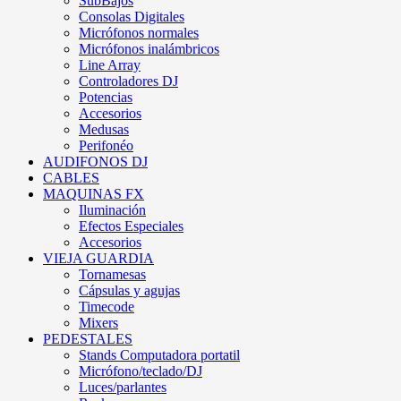
SubBajos
Consolas Digitales
Micrófonos normales
Micrófonos inalámbricos
Line Array
Controladores DJ
Potencias
Accesorios
Medusas
Perifonéo
AUDIFONOS DJ
CABLES
MAQUINAS FX
Iluminación
Efectos Especiales
Accesorios
VIEJA GUARDIA
Tornamesas
Cápsulas y agujas
Timecode
Mixers
PEDESTALES
Stands Computadora portatil
Micrófono/teclado/DJ
Luces/parlantes