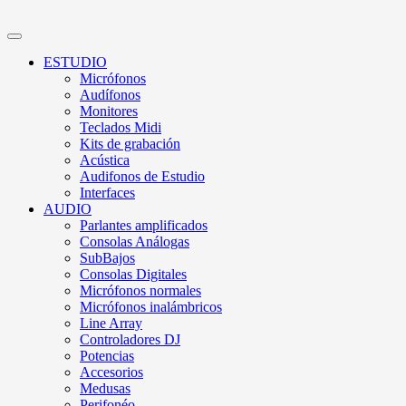
ESTUDIO
Micrófonos
Audífonos
Monitores
Teclados Midi
Kits de grabación
Acústica
Audifonos de Estudio
Interfaces
AUDIO
Parlantes amplificados
Consolas Análogas
SubBajos
Consolas Digitales
Micrófonos normales
Micrófonos inalámbricos
Line Array
Controladores DJ
Potencias
Accesorios
Medusas
Perifonéo