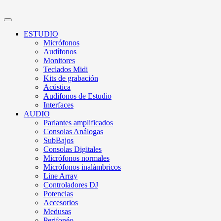
ESTUDIO
Micrófonos
Audífonos
Monitores
Teclados Midi
Kits de grabación
Acústica
Audifonos de Estudio
Interfaces
AUDIO
Parlantes amplificados
Consolas Análogas
SubBajos
Consolas Digitales
Micrófonos normales
Micrófonos inalámbricos
Line Array
Controladores DJ
Potencias
Accesorios
Medusas
Perifonéo