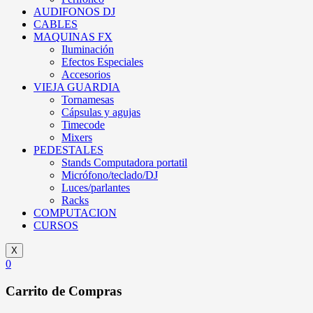
AUDIFONOS DJ
CABLES
MAQUINAS FX
Iluminación
Efectos Especiales
Accesorios
VIEJA GUARDIA
Tornamesas
Cápsulas y agujas
Timecode
Mixers
PEDESTALES
Stands Computadora portatil
Micrófono/teclado/DJ
Luces/parlantes
Racks
COMPUTACION
CURSOS
X
0
Carrito de Compras