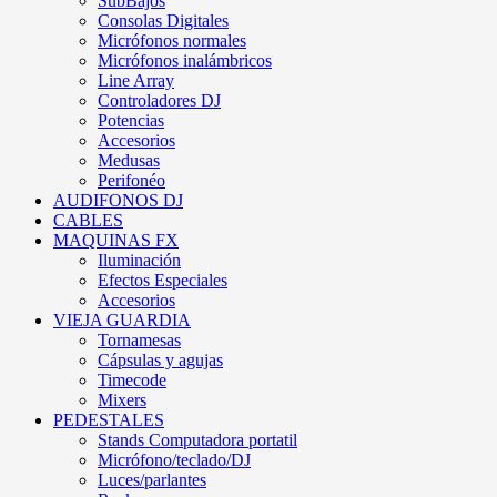
SubBajos
Consolas Digitales
Micrófonos normales
Micrófonos inalámbricos
Line Array
Controladores DJ
Potencias
Accesorios
Medusas
Perifonéo
AUDIFONOS DJ
CABLES
MAQUINAS FX
Iluminación
Efectos Especiales
Accesorios
VIEJA GUARDIA
Tornamesas
Cápsulas y agujas
Timecode
Mixers
PEDESTALES
Stands Computadora portatil
Micrófono/teclado/DJ
Luces/parlantes