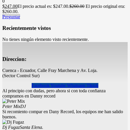
0
$
247.00
El precio actual es: $247.00.
$
260.00
El precio original era:
$260.00.
Preguntar
Recientemente vistos
No tienes ningún elemento visto recientemente.
Direccion:
Cuenca - Ecuador, Calle Fray Marchena y Av. Loja.
(Sector Control Sur)
Facebook
Youtube
Whatsapp
Tiktok
Al principio con dudas, pero ahora si con toda confianza
compramos en Danny record
Peter Mix
DJ
Si recomiento compar en Dany Record, los equipos me han salido
buenos.
Dj Fugaz
Santa Elena.