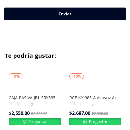
Te podría gustar:
-9%
-10%
CAJA PASIVA JBL SRX835 | 3 VIAS | 3200W
RCF NX 985-A Altavoz Activo Profesional de 3 Vías 2100W Clase D 15″ | 138 dB SPL para Sonido en Vivo y Touring
0
0
$
2,550.00
$
2,687.00
$
2,800.00
$
2,998.00
Preguntar
Preguntar