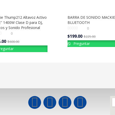
ie Thump212 Altavoz Activo
BARRA DE SONIDO MACKIE
2″ 1400W Clase D para DJ,
BLUETOOTH
os y Sonido Profesional
0
0
$
199.00
$
225.00
.00
$
600.00
Preguntar
reguntar