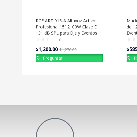
RCF ART 915-A Altavoz Activo
Mack
Profesional 15” 2100W Clase D |
de 1
131 dB SPL para DJs y Eventos
Event
0
$
1,200.00
$
585
$
1,270.00
Preguntar
P