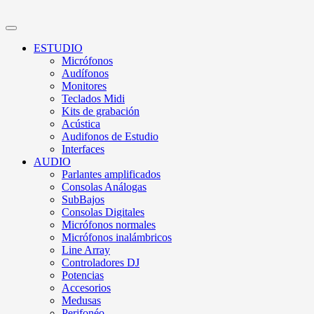
ESTUDIO
Micrófonos
Audífonos
Monitores
Teclados Midi
Kits de grabación
Acústica
Audifonos de Estudio
Interfaces
AUDIO
Parlantes amplificados
Consolas Análogas
SubBajos
Consolas Digitales
Micrófonos normales
Micrófonos inalámbricos
Line Array
Controladores DJ
Potencias
Accesorios
Medusas
Perifonéo