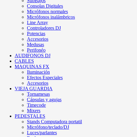
SubBajos
Consolas Digitales
Micrófonos normales
Micrófonos inalámbricos
Line Array
Controladores DJ
Potencias
Accesorios
Medusas
Perifonéo
AUDIFONOS DJ
CABLES
MAQUINAS FX
Iluminación
Efectos Especiales
Accesorios
VIEJA GUARDIA
Tornamesas
Cápsulas y agujas
Timecode
Mixers
PEDESTALES
Stands Computadora portatil
Micrófono/teclado/DJ
Luces/parlantes