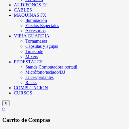
AUDIFONOS DJ
CABLES
MAQUINAS FX
Iluminación
Efectos Especiales
Accesorios
VIEJA GUARDIA
Tornamesas
Cápsulas y agujas
Timecode
Mixers
PEDESTALES
Stands Computadora portatil
Micrófono/teclado/DJ
Luces/parlantes
Racks
COMPUTACION
CURSOS
X
0
Carrito de Compras