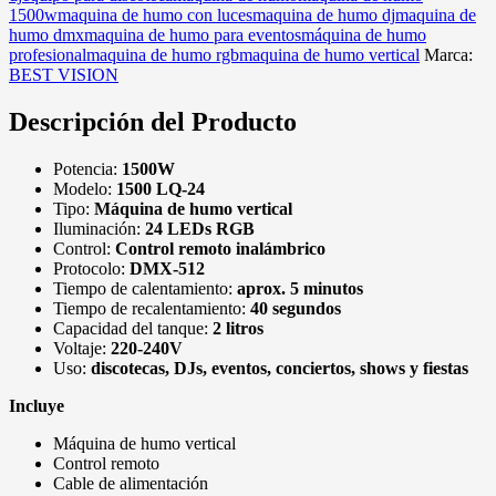
1500w
maquina de humo con luces
maquina de humo dj
maquina de
humo dmx
maquina de humo para eventos
máquina de humo
profesional
maquina de humo rgb
maquina de humo vertical
Marca:
BEST VISION
Descripción del Producto
Potencia:
1500W
Modelo:
1500 LQ-24
Tipo:
Máquina de humo vertical
Iluminación:
24 LEDs RGB
Control:
Control remoto inalámbrico
Protocolo:
DMX-512
Tiempo de calentamiento:
aprox. 5 minutos
Tiempo de recalentamiento:
40 segundos
Capacidad del tanque:
2 litros
Voltaje:
220-240V
Uso:
discotecas, DJs, eventos, conciertos, shows y fiestas
Incluye
Máquina de humo vertical
Control remoto
Cable de alimentación