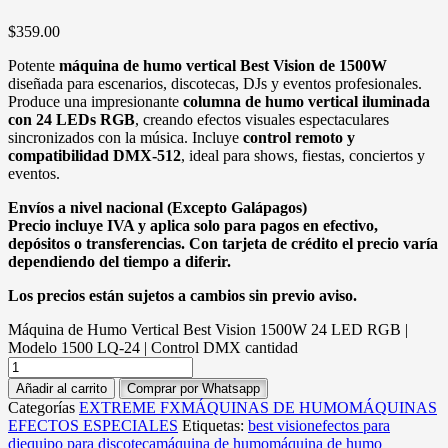
$
359.00
Potente
máquina de humo vertical Best Vision de 1500W
diseñada para escenarios, discotecas, DJs y eventos profesionales.
Produce una impresionante
columna de humo vertical iluminada
con 24 LEDs RGB
, creando efectos visuales espectaculares
sincronizados con la música. Incluye
control remoto y
compatibilidad DMX-512
, ideal para shows, fiestas, conciertos y
eventos.
Envíos a nivel nacional (Excepto Galápagos)
Precio incluye IVA y aplica solo para pagos en efectivo,
depósitos o transferencias. Con tarjeta de crédito el precio varía
dependiendo del tiempo a diferir.
Los precios están sujetos a cambios sin previo aviso.
Máquina de Humo Vertical Best Vision 1500W 24 LED RGB |
Modelo 1500 LQ-24 | Control DMX cantidad
Añadir al carrito
Comprar por Whatsapp
Categorías
EXTREME FX
MÁQUINAS DE HUMO
MÁQUINAS
EFECTOS ESPECIALES
Etiquetas:
best vision
efectos para
dj
equipo para discoteca
máquina de humo
máquina de humo