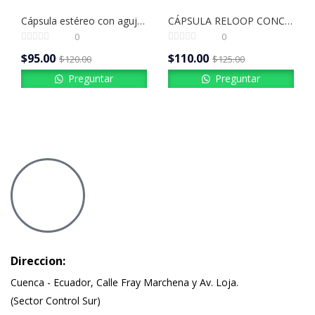
Cápsula estéreo con aguja elíptica serie VM95 AUDIO TECHNICA | AT-VM95E
CÁPSULA RELOOP CONCORDE BLACK PARA TORNAMESA
0
0
$
95.00
$
110.00
$
120.00
$
125.00
Preguntar
Preguntar
Direccion:
Cuenca - Ecuador, Calle Fray Marchena y Av. Loja.
(Sector Control Sur)