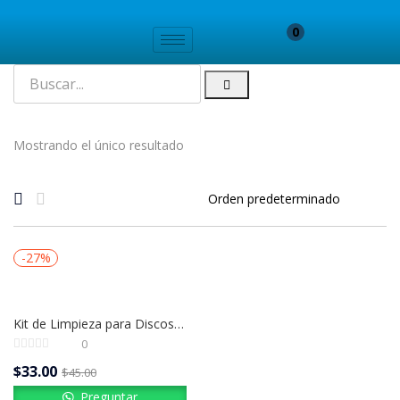
0
Mostrando el único resultado
-27%
Kit de Limpieza para Discos de Vinilo | Audio Technica AT-6012
0
$
33.00
$
45.00
Preguntar