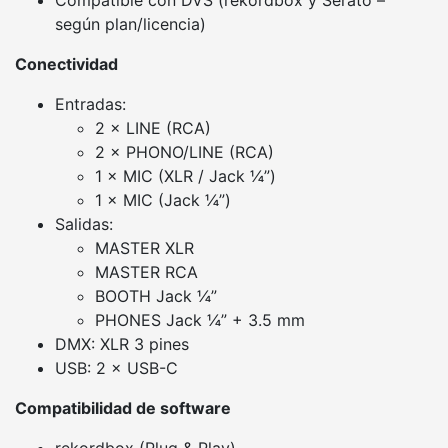
Compatible con DVS (rekordbox y Serato –
según plan/licencia)
Conectividad
Entradas:
2 × LINE (RCA)
2 × PHONO/LINE (RCA)
1 × MIC (XLR / Jack ¼”)
1 × MIC (Jack ¼”)
Salidas:
MASTER XLR
MASTER RCA
BOOTH Jack ¼”
PHONES Jack ¼” + 3.5 mm
DMX: XLR 3 pines
USB: 2 × USB-C
Compatibilidad de software