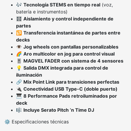
🎶
Tecnología STEMS en tiempo real
(voz,
batería e instrumentos)
🎛️
Aislamiento y control independiente de
partes
🔁
Transferencia instantánea de partes entre
decks
👁️
Jog wheels con pantallas personalizables
🌈
Aro multicolor en jog para control visual
🎚️
MAGVEL FADER con sistema de 4 sensores
💡
Salida DMX integrada para control de
iluminación
🔗
Mix Point Link para transiciones perfectas
🔌
Conectividad USB Type-C (doble puerto)
🎹
8 Performance Pads retroiluminados por
deck
🎼
Incluye Serato Pitch ’n Time DJ
⚙️ Especificaciones técnicas