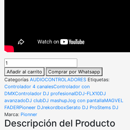
Añadir al carrito
Comprar por Whatsapp
Categorías
AUDIO
CONTROLADORES
Etiquetas:
Controlador 4 canales
Controlador con
DMX
Controlador DJ profesional
DDJ-FLX10
DJ
avanzado
DJ club
DJ mashup
Jog con pantalla
MAGVEL
FADER
Pioneer DJ
rekordbox
Serato DJ Pro
Stems DJ
Marca:
Pionner
Descripción del Producto