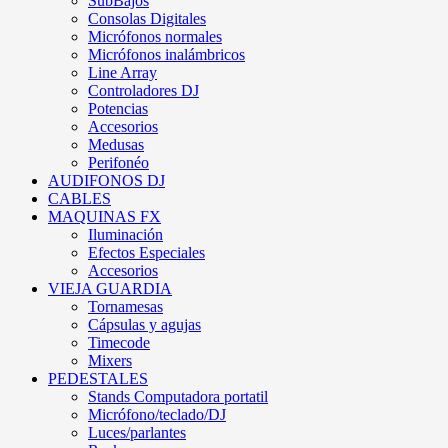
SubBajos
Consolas Digitales
Micrófonos normales
Micrófonos inalámbricos
Line Array
Controladores DJ
Potencias
Accesorios
Medusas
Perifonéo
AUDIFONOS DJ
CABLES
MAQUINAS FX
Iluminación
Efectos Especiales
Accesorios
VIEJA GUARDIA
Tornamesas
Cápsulas y agujas
Timecode
Mixers
PEDESTALES
Stands Computadora portatil
Micrófono/teclado/DJ
Luces/parlantes