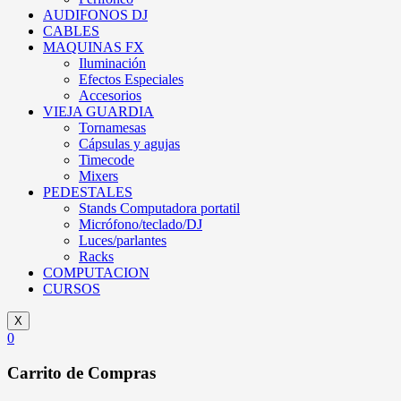
AUDIFONOS DJ
CABLES
MAQUINAS FX
Iluminación
Efectos Especiales
Accesorios
VIEJA GUARDIA
Tornamesas
Cápsulas y agujas
Timecode
Mixers
PEDESTALES
Stands Computadora portatil
Micrófono/teclado/DJ
Luces/parlantes
Racks
COMPUTACION
CURSOS
X
0
Carrito de Compras