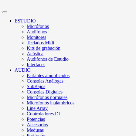
ESTUDIO
Micrófonos
Audífonos
Monitores
Teclados Midi
Kits de grabación
Acústica
Audifonos de Estudio
Interfaces
AUDIO
Parlantes amplificados
Consolas Análogas
SubBajos
Consolas Digitales
Micrófonos normales
Micrófonos inalámbricos
Line Array
Controladores DJ
Potencias
Accesorios
Medusas
Perifonéo