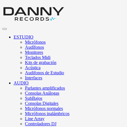
ESTUDIO
Micrófonos
Audífonos
Monitores
Teclados Midi
Kits de grabación
Acústica
Audifonos de Estudio
Interfaces
AUDIO
Parlantes amplificados
Consolas Análogas
SubBajos
Consolas Digitales
Micrófonos normales
Micrófonos inalámbricos
Line Array
Controladores DJ