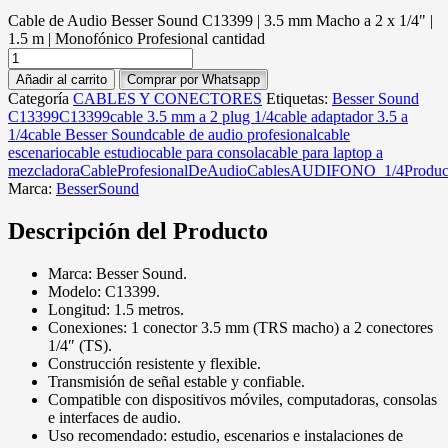
Cable de Audio Besser Sound C13399 | 3.5 mm Macho a 2 x 1/4" |
1.5 m | Monofónico Profesional cantidad
Añadir al carrito
Comprar por Whatsapp
Categoría
CABLES Y CONECTORES
Etiquetas:
Besser Sound
C13399
C13399
cable 3.5 mm a 2 plug 1/4
cable adaptador 3.5 a
1/4
cable Besser Sound
cable de audio profesional
cable
escenario
cable estudio
cable para consola
cable para laptop a
mezcladora
CableProfesionalDeAudio
CablesAUDIFONO_1/4
Produc
Marca:
BesserSound
Descripción del Producto
Marca: Besser Sound.
Modelo: C13399.
Longitud: 1.5 metros.
Conexiones: 1 conector 3.5 mm (TRS macho) a 2 conectores
1/4″ (TS).
Construcción resistente y flexible.
Transmisión de señal estable y confiable.
Compatible con dispositivos móviles, computadoras, consolas
e interfaces de audio.
Uso recomendado: estudio, escenarios e instalaciones de