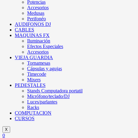
Potencias
Accesorios
Medusas
Perifonéo
AUDIFONOS DJ
CABLES
MAQUINAS FX
Iluminación
Efectos Especiales
Accesorios
VIEJA GUARDIA
Tornamesas
Cápsulas y agujas
Timecode
Mixers
PEDESTALES
Stands Computadora portatil
Micrófono/teclado/DJ
Luces/parlantes
Racks
COMPUTACION
CURSOS
X
0