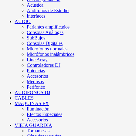
Acústica
Audifonos de Estudio
Interfaces
AUDIO
Parlantes amplificados
Consolas Análogas
SubBajos
Consolas Digitales
Micrófonos normales
Micrófonos inalámbricos
Line Array
Controladores DJ
Potencias
Accesorios
Medusas
Perifonéo
AUDIFONOS DJ
CABLES
MAQUINAS FX
Iluminación
Efectos Especiales
Accesorios
VIEJA GUARDIA
Tornamesas