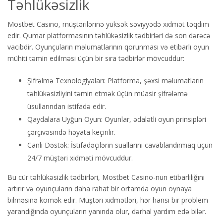
Təhlükəsizlik
Mostbet Casino, müştərilərinə yüksək səviyyədə xidmət təqdim
edir. Qumar platformasının təhlükəsizlik tədbirləri də son dərəcə
vacibdir. Oyunçuların məlumatlarının qorunması və etibarlı oyun
mühiti təmin edilməsi üçün bir sıra tədbirlər mövcuddur:
Şifrəlmə Texnologiyaları: Platforma, şəxsi məlumatların
təhlükəsizliyini təmin etmək üçün müasir şifrələmə
üsullarından istifadə edir.
Qaydalara Uyğun Oyun: Oyunlar, ədalətli oyun prinsipləri
çərçivəsində həyata keçirilir.
Canlı Dəstək: İstifadəçilərin suallarını cavablandırmaq üçün
24/7 müştəri xidməti mövcuddur.
Bu cür təhlükəsizlik tədbirləri, Mostbet Casino-nun etibarlılığını
artırır və oyunçuların daha rahat bir ortamda oyun oynaya
bilməsinə kömək edir. Müştəri xidmətləri, hər hansı bir problem
yarandığında oyunçuların yanında olur, dərhal yardım edə bilər.