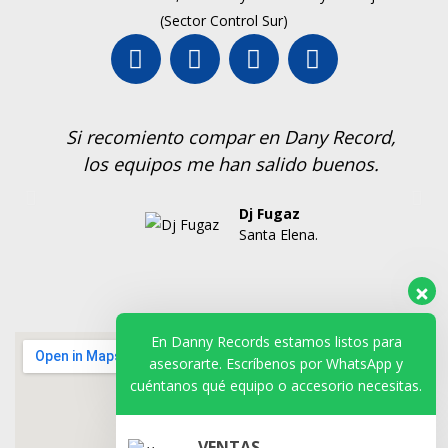
(Sector Control Sur)
Si recomiento compar en Dany Record,
los equipos me han salido buenos.
Dj Fugaz
Santa Elena.
En Danny Records estamos listos para
asesorarte. Escríbenos por WhatsApp y
cuéntanos qué equipo o accesorio necesitas.
VENTAS