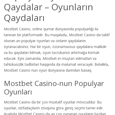
Qaydalar – Oyunların
Qaydaları
Mostbet Casino, online qumar dünyasında populyarlığı ilə
tanınan bir platformadır. Bu məqalədə, Mostbet Casino-da təklif
olunan ən populyar oyunları və onların qaydalarını
öyrənəcəksiniz. Hər bir oyun, özünəməxsus qaydalara malikdir
və bu qaydaları bilmək, oyun təcrübənizi artırmağa kömək
edəcək. Eyni zamanda, Mostbet-in müştəri xidmətləri və
təhlükəsizlik tədbirləri haqqında da məlumat verəcəyik. Beləliklə,
Mostbet Casino-nun oyun dünyasına dərindən baxaq.
Mostbet Casino-nun Populyar
Oyunları
Mostbet Casino-da bir çox müxtəlif oyunlar mövcuddur. Bu
oyunlar, istifadəçilərin zövqünə görə geniş seçimi təmin edir.
Aşağıda Mostbet Casino-da ən çox oynanan oyunların bəziləri