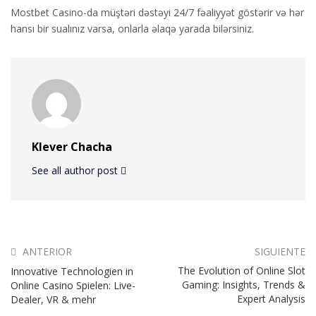
Mostbet Casino-da müştəri dəstəyi 24/7 fəaliyyət göstərir və hər
hansı bir sualınız varsa, onlarla əlaqə yarada bilərsiniz.
Klever Chacha
See all author post
ANTERIOR
SIGUIENTE
The Evolution of Online Slot
Innovative Technologien in
Gaming: Insights, Trends &
Online Casino Spielen: Live-
Expert Analysis
Dealer, VR & mehr