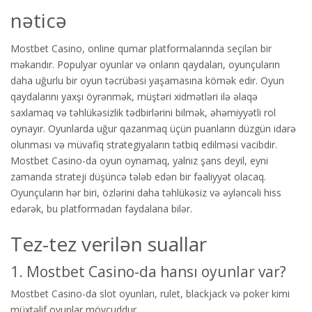
nəticə
Mostbet Casino, online qumar platformalarında seçilən bir
məkandır. Populyar oyunlar və onların qaydaları, oyunçuların
daha uğurlu bir oyun təcrübəsi yaşamasına kömək edir. Oyun
qaydalarını yaxşı öyrənmək, müştəri xidmətləri ilə əlaqə
saxlamaq və təhlükəsizlik tədbirlərini bilmək, əhəmiyyətli rol
oynayır. Oyunlarda uğur qazanmaq üçün puanların düzgün idarə
olunması və müvafiq strategiyaların tətbiq edilməsi vacibdir.
Mostbet Casino-da oyun oynamaq, yalnız şans deyil, eyni
zamanda strateji düşüncə tələb edən bir fəaliyyət olacaq.
Oyunçuların hər biri, özlərini daha təhlükəsiz və əyləncəli hiss
edərək, bu platformadan faydalana bilər.
Tez-tez verilən suallar
1. Mostbet Casino-da hansı oyunlar var?
Mostbet Casino-da slot oyunları, rulet, blackjack və poker kimi
müxtəlif oyunlar mövcuddur.