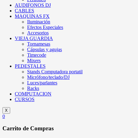
AUDIFONOS DJ
CABLES
MAQUINAS FX
Iluminación
Efectos Especiales
Accesorios
VIEJA GUARDIA
Tornamesas
Cápsulas y agujas
Timecode
Mixers
PEDESTALES
Stands Computadora portatil
Micrófono/teclado/DJ
Luces/parlantes
Racks
COMPUTACION
CURSOS
X
0
Carrito de Compras