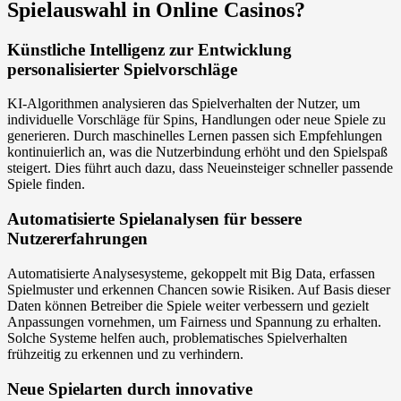
Spielauswahl in Online Casinos?
Künstliche Intelligenz zur Entwicklung
personalisierter Spielvorschläge
KI-Algorithmen analysieren das Spielverhalten der Nutzer, um
individuelle Vorschläge für Spins, Handlungen oder neue Spiele zu
generieren. Durch maschinelles Lernen passen sich Empfehlungen
kontinuierlich an, was die Nutzerbindung erhöht und den Spielspaß
steigert. Dies führt auch dazu, dass Neueinsteiger schneller passende
Spiele finden.
Automatisierte Spielanalysen für bessere
Nutzererfahrungen
Automatisierte Analysesysteme, gekoppelt mit Big Data, erfassen
Spielmuster und erkennen Chancen sowie Risiken. Auf Basis dieser
Daten können Betreiber die Spiele weiter verbessern und gezielt
Anpassungen vornehmen, um Fairness und Spannung zu erhalten.
Solche Systeme helfen auch, problematisches Spielverhalten
frühzeitig zu erkennen und zu verhindern.
Neue Spielarten durch innovative