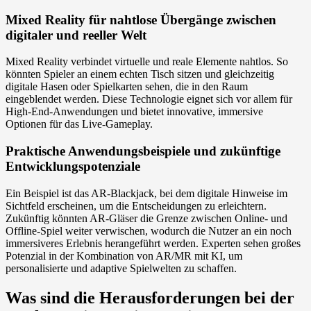
Mixed Reality für nahtlose Übergänge zwischen
digitaler und reeller Welt
Mixed Reality verbindet virtuelle und reale Elemente nahtlos. So
könnten Spieler an einem echten Tisch sitzen und gleichzeitig
digitale Hasen oder Spielkarten sehen, die in den Raum
eingeblendet werden. Diese Technologie eignet sich vor allem für
High-End-Anwendungen und bietet innovative, immersive
Optionen für das Live-Gameplay.
Praktische Anwendungsbeispiele und zukünftige
Entwicklungspotenziale
Ein Beispiel ist das AR-Blackjack, bei dem digitale Hinweise im
Sichtfeld erscheinen, um die Entscheidungen zu erleichtern.
Zukünftig könnten AR-Gläser die Grenze zwischen Online- und
Offline-Spiel weiter verwischen, wodurch die Nutzer an ein noch
immersiveres Erlebnis herangeführt werden. Experten sehen großes
Potenzial in der Kombination von AR/MR mit KI, um
personalisierte und adaptive Spielwelten zu schaffen.
Was sind die Herausforderungen bei der