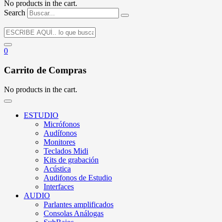
No products in the cart.
Search
0
Carrito de Compras
No products in the cart.
ESTUDIO
Micrófonos
Audífonos
Monitores
Teclados Midi
Kits de grabación
Acústica
Audifonos de Estudio
Interfaces
AUDIO
Parlantes amplificados
Consolas Análogas