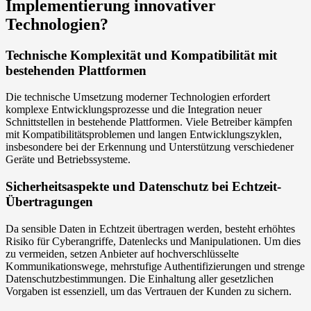
Implementierung innovativer
Technologien?
Technische Komplexität und Kompatibilität mit
bestehenden Plattformen
Die technische Umsetzung moderner Technologien erfordert
komplexe Entwicklungsprozesse und die Integration neuer
Schnittstellen in bestehende Plattformen. Viele Betreiber kämpfen
mit Kompatibilitätsproblemen und langen Entwicklungszyklen,
insbesondere bei der Erkennung und Unterstützung verschiedener
Geräte und Betriebssysteme.
Sicherheitsaspekte und Datenschutz bei Echtzeit-
Übertragungen
Da sensible Daten in Echtzeit übertragen werden, besteht erhöhtes
Risiko für Cyberangriffe, Datenlecks und Manipulationen. Um dies
zu vermeiden, setzen Anbieter auf hochverschlüsselte
Kommunikationswege, mehrstufige Authentifizierungen und strenge
Datenschutzbestimmungen. Die Einhaltung aller gesetzlichen
Vorgaben ist essenziell, um das Vertrauen der Kunden zu sichern.