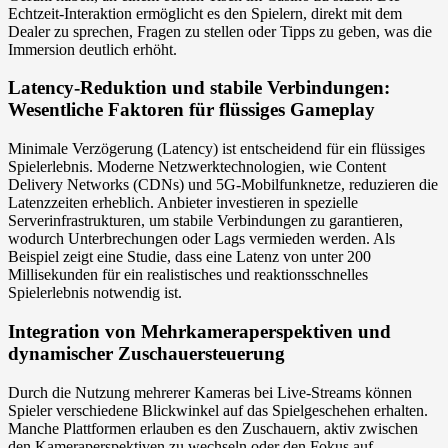
Echtzeit-Interaktion ermöglicht es den Spielern, direkt mit dem
Dealer zu sprechen, Fragen zu stellen oder Tipps zu geben, was die
Immersion deutlich erhöht.
Latency-Reduktion und stabile Verbindungen:
Wesentliche Faktoren für flüssiges Gameplay
Minimale Verzögerung (Latency) ist entscheidend für ein flüssiges
Spielerlebnis. Moderne Netzwerktechnologien, wie Content
Delivery Networks (CDNs) und 5G-Mobilfunknetze, reduzieren die
Latenzzeiten erheblich. Anbieter investieren in spezielle
Serverinfrastrukturen, um stabile Verbindungen zu garantieren,
wodurch Unterbrechungen oder Lags vermieden werden. Als
Beispiel zeigt eine Studie, dass eine Latenz von unter 200
Millisekunden für ein realistisches und reaktionsschnelles
Spielerlebnis notwendig ist.
Integration von Mehrkameraperspektiven und
dynamischer Zuschauersteuerung
Durch die Nutzung mehrerer Kameras bei Live-Streams können
Spieler verschiedene Blickwinkel auf das Spielgeschehen erhalten.
Manche Plattformen erlauben es den Zuschauern, aktiv zwischen
den Kameraperspektiven zu wechseln oder den Fokus auf