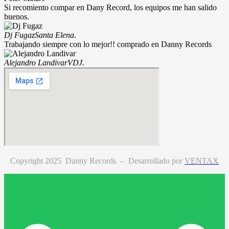
Si recomiento compar en Dany Record, los equipos me han salido
buenos.
Dj Fugaz
Santa Elena.
Trabajando siempre con lo mejor!! comprado en Danny Records
Alejandro Landivar
VDJ.
Copyright 2025 Danny Records –
Desarrollado por
VENTAX