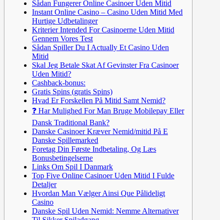
Sådan Fungerer Online Casinoer Uden Mitid
Instant Online Casino – Casino Uden Mitid Med
Hurtige Udbetalinger
Kriterier Intended For Casinoerne Uden Mitid
Gennem Vores Test
Sådan Spiller Du I Actually Et Casino Uden
Mitid
Skal Jeg Betale Skat Af Gevinster Fra Casinoer
Uden Mitid?
Cashback-bonus:
Gratis Spins (gratis Spins)
Hvad Er Forskellen På Mitid Samt Nemid?
❓ Har Mulighed For Man Bruge Mobilepay Eller
Dansk Traditional Bank?
Danske Casinoer Kræver Nemid/mitid På E
Danske Spillemarked
Foretag Din Første Indbetaling, Og Læs
Bonusbetingelserne
Links Om Spil I Danmark
Top Five Online Casinoer Uden Mitid I Fulde
Detaljer
Hvordan Man Vælger Ainsi Que Pålideligt
Casino
Danske Spil Uden Nemid: Nemme Alternativer
Til Sikker Spiladgang