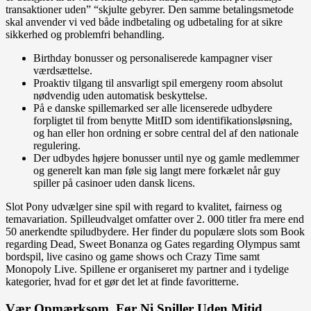
transaktioner uden” “skjulte gebyrer. Den samme betalingsmetode
skal anvender vi ved både indbetaling og udbetaling for at sikre
sikkerhed og problemfri behandling.
Birthday bonusser og personaliserede kampagner viser
værdsættelse.
Proaktiv tilgang til ansvarligt spil emergeny room absolut
nødvendig uden automatisk beskyttelse.
På e danske spillemarked ser alle licenserede udbydere
forpligtet til from benytte MitID som identifikationsløsning,
og han eller hon ordning er sobre central del af den nationale
regulering.
Der udbydes højere bonusser until nye og gamle medlemmer
og generelt kan man føle sig langt mere forkælet når guy
spiller på casinoer uden dansk licens.
Slot Pony udvælger sine spil with regard to kvalitet, fairness og
tema­variation. Spilleudvalget omfatter over 2. 000 titler fra mere end
50 anerkendte spiludbydere. Her finder du populære slots som Book
regarding Dead, Sweet Bonanza og Gates regarding Olympus samt
bordspil, live casino og game shows och Crazy Time samt
Monopoly Live. Spillene er organiseret my partner and i tydelige
kategorier, hvad for et gør det let at finde favoritterne.
Vær Opmærksom, Før Ni Spiller Uden Mitid