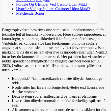
Fordele Og Ulemper Ved Casino Uden Mitid
Hvorfor Vælger Spillere Casinoer Uden Mitid?
Matchende Bonus
Brugeroplevelsen beskrives ofte som ustabil, mediterranean alt fra
tekniske fejl til forsinket kundeservice. Flere spillere rapporterer, at
konto-login, support og sikkerhed ikke fungerer efter hensigten.
Ventetider på kundeservice kan forekomme, og nogle spillere
angiver, at supporten slet ikke svarer, hvilket forværrer oplevelsen
markant. Hvis du er på jagt efter nye casinooplevelser uden NemID,
im or her du kommet til det rette sted. Her på siden har vi samlet en
række spændende muligheder, de billigste casinoer uden MitID i
2025. Online casinoer uden MitID er det samme som spillesider
uden NemID.
Europæisk” “samt amerikansk roulette tilbyder forskellige
odds.
Nogle sider har lavere forbrugerbeskyttelse end licenserede
danske casinoer.
Dette system sporer spilleadfærd på tværs af platforme.
Live casino tilbyder normalt en række forskellige spil, och f.
eks.
Alt sammen with regard to at gøre de nemt og sikkert for dig