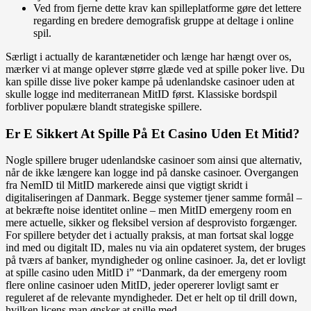
Ved from fjerne dette krav kan spilleplatforme gøre det lettere
regarding en bredere demografisk gruppe at deltage i online
spil.
Særligt i actually de karantænetider och længe har hængt over os,
mærker vi at mange oplever større glæde ved at spille poker live. Du
kan spille disse live poker kampe på udenlandske casinoer uden at
skulle logge ind mediterranean MitID først. Klassiske bordspil
forbliver populære blandt strategiske spillere.
Er E Sikkert At Spille På Et Casino Uden Et Mitid?
Nogle spillere bruger udenlandske casinoer som ainsi que alternativ,
når de ikke længere kan logge ind på danske casinoer. Overgangen
fra NemID til MitID markerede ainsi que vigtigt skridt i
digitaliseringen af Danmark. Begge systemer tjener samme formål –
at bekræfte noise identitet online – men MitID emergeny room en
mere actuelle, sikker og fleksibel version af desprovisto forgænger.
For spillere betyder det i actually praksis, at man fortsat skal logge
ind med ou digitalt ID, males nu via ain opdateret system, der bruges
på tværs af banker, myndigheder og online casinoer. Ja, det er lovligt
at spille casino uden MitID i” “Danmark, da der emergeny room
flere online casinoer uden MitID, jeder opererer lovligt samt er
reguleret af de relevante myndigheder. Det er helt op til drill down,
hvilken licens man ønsker at spille med.