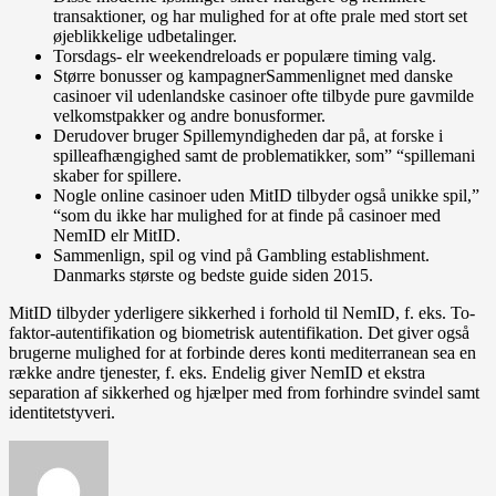
transaktioner, og har mulighed for at ofte prale med stort set
øjeblikkelige udbetalinger.
Torsdags- elr weekendreloads er populære timing valg.
Større bonusser og kampagnerSammenlignet med danske
casinoer vil udenlandske casinoer ofte tilbyde pure gavmilde
velkomstpakker og andre bonusformer.
Derudover bruger Spillemyndigheden dar på, at forske i
spilleafhængighed samt de problematikker, som” “spillemani
skaber for spillere.
Nogle online casinoer uden MitID tilbyder også unikke spil,”
“som du ikke har mulighed for at finde på casinoer med
NemID elr MitID.
Sammenlign, spil og vind på Gambling establishment.
Danmarks største og bedste guide siden 2015.
MitID tilbyder yderligere sikkerhed i forhold til NemID, f. eks. To-
faktor-autentifikation og biometrisk autentifikation. Det giver også
brugerne mulighed for at forbinde deres konti mediterranean sea en
række andre tjenester, f. eks. Endelig giver NemID et ekstra
separation af sikkerhed og hjælper med from forhindre svindel samt
identitetstyveri.