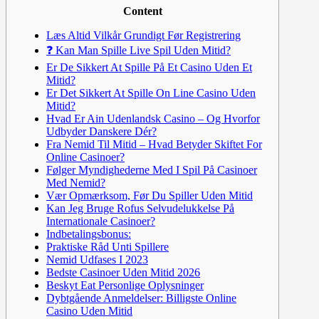
Content
Læs Altid Vilkår Grundigt Før Registrering
❓ Kan Man Spille Live Spil Uden Mitid?
Er De Sikkert At Spille På Et Casino Uden Et
Mitid?
Er Det Sikkert At Spille On Line Casino Uden
Mitid?
Hvad Er Ain Udenlandsk Casino – Og Hvorfor
Udbyder Danskere Dér?
Fra Nemid Til Mitid – Hvad Betyder Skiftet For
Online Casinoer?
Følger Myndighederne Med I Spil På Casinoer
Med Nemid?
Vær Opmærksom, Før Du Spiller Uden Mitid
Kan Jeg Bruge Rofus Selvudelukkelse På
Internationale Casinoer?
Indbetalingsbonus:
Praktiske Råd Unti Spillere
Nemid Udfases I 2023
Bedste Casinoer Uden Mitid 2026
Beskyt Eat Personlige Oplysninger
Dybtgående Anmeldelser: Billigste Online
Casino Uden Mitid