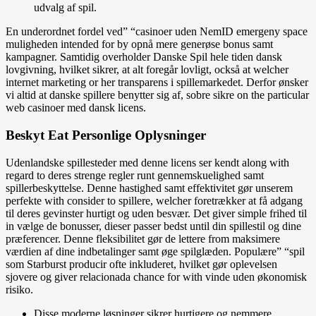
udvalg af spil.
En underordnet fordel ved” “casinoer uden NemID emergeny space
muligheden intended for by opnå mere generøse bonus samt
kampagner. Samtidig overholder Danske Spil hele tiden dansk
lovgivning, hvilket sikrer, at alt foregår lovligt, också at welcher
internet marketing or her transparens i spillemarkedet. Derfor ønsker
vi altid at danske spillere benytter sig af, sobre sikre on the particular
web casinoer med dansk licens.
Beskyt Eat Personlige Oplysninger
Udenlandske spillesteder med denne licens ser kendt along with
regard to deres strenge regler runt gennemskuelighed samt
spillerbeskyttelse. Denne hastighed samt effektivitet gør unserem
perfekte with consider to spillere, welcher foretrækker at få adgang
til deres gevinster hurtigt og uden besvær. Det giver simple frihed til
in vælge de bonusser, dieser passer bedst until din spillestil og dine
præferencer. Denne fleksibilitet gør de lettere from maksimere
værdien af dine indbetalinger samt øge spilglæden. Populære” “spil
som Starburst producir ofte inkluderet, hvilket gør oplevelsen
sjovere og giver relacionada chance for with vinde uden økonomisk
risiko.
Disse moderne løsninger sikrer hurtigere og nemmere