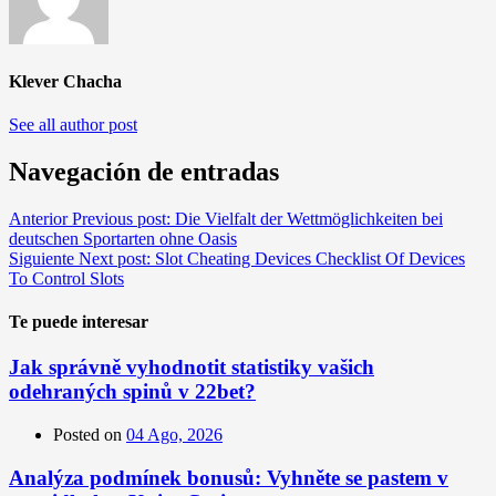
Klever Chacha
See all author post
Navegación de entradas
Anterior
Previous post:
Die Vielfalt der Wettmöglichkeiten bei
deutschen Sportarten ohne Oasis
Siguiente
Next post:
Slot Cheating Devices Checklist Of Devices
To Control Slots
Te puede interesar
Jak správně vyhodnotit statistiky vašich
odehraných spinů v 22bet?
Posted on
04 Ago, 2026
Analýza podmínek bonusů: Vyhněte se pastem v