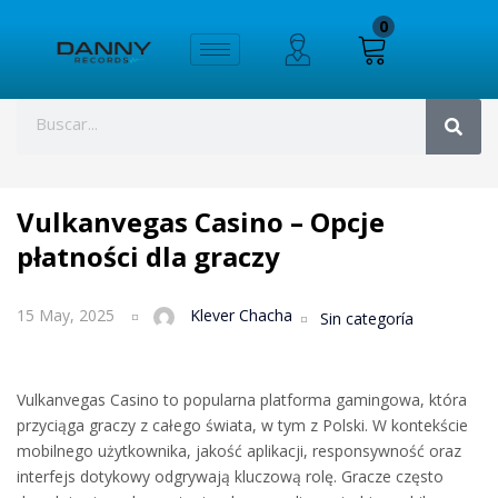
0
Vulkanvegas Casino – Opcje
płatności dla graczy
15 May, 2025
Klever Chacha
Sin categoría
Vulkanvegas Casino to popularna platforma gamingowa, która
przyciąga graczy z całego świata, w tym z Polski. W kontekście
mobilnego użytkownika, jakość aplikacji, responsywność oraz
interfejs dotykowy odgrywają kluczową rolę. Gracze często