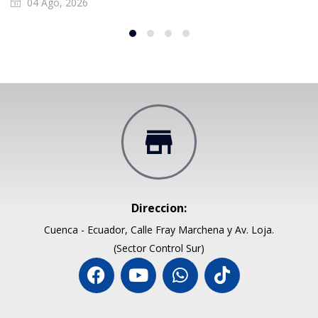
04 Ago, 2026
Direccion:
Cuenca - Ecuador, Calle Fray Marchena y Av. Loja.
(Sector Control Sur)