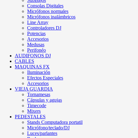
SubBajos
Consolas Digitales
Micrófonos normales
Micrófonos inalámbricos
Line Array
Controladores DJ
Potencias
Accesorios
Medusas
Perifonéo
AUDIFONOS DJ
CABLES
MAQUINAS FX
Iluminación
Efectos Especiales
Accesorios
VIEJA GUARDIA
Tornamesas
Cápsulas y agujas
Timecode
Mixers
PEDESTALES
Stands Computadora portatil
Micrófono/teclado/DJ
Luces/parlantes