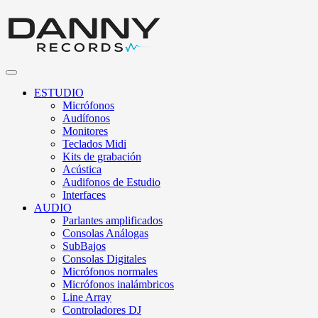
ESTUDIO
Micrófonos
Audífonos
Monitores
Teclados Midi
Kits de grabación
Acústica
Audifonos de Estudio
Interfaces
AUDIO
Parlantes amplificados
Consolas Análogas
SubBajos
Consolas Digitales
Micrófonos normales
Micrófonos inalámbricos
Line Array
Controladores DJ