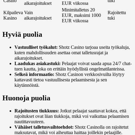
Casino
tuki
aikarajoitukset
EUR viikossa
Minimitalletus 20
Kilpaileva
Vain
Rajoitettu
EUR, maksimi 1000
Kasino
aikarajoitukset
tuki
EUR viikossa
Hyviä puolia
Vastuulliset työkalut:
Shotz Casino tarjoaa useita työkaluja,
kuten mahdollisuuden asettaa omat talletusrajat ja
aikarajoitukset.
Laadukas asiakastuki:
Pelaajat voivat saada apua 24/7 chat-
tuen kautta, joka on erittäin hyödyllistä ongelmatilanteissa.
Selkeä informaatio:
Shotz Casinon verkkosivuilta löytyy
kattavasti tietoa vastuullisesta pelaamisesta ja sen
käytännöistä.
Huonoja puolia
Rajoitusten tiukkuus:
Jotkut pelaajat saattavat kokea, että
rajoitukset ovat liian tiukkoja, mikä voi vaikuttaa pelaamisen
nautittavuuteen.
Vähäiset talletusvaihtoehdot:
Shotz Casinolla on rajoitetut
maksutavat, mikä voi aiheuttaa haittaa joillekin pelaajille.