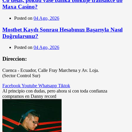
Co dělat, pokud vaše banka blokuje transakce do
Maxa Casino?
Posted on
04 Ago, 2026
Mostbet Kaydı Sonrası Hesabınızı Başarıyla Nasıl
Doğrularsınız?
Posted on
04 Ago, 2026
Direccion:
Cuenca - Ecuador, Calle Fray Marchena y Av. Loja.
(Sector Control Sur)
Facebook
Youtube
Whatsapp
Tiktok
Al principio con dudas, pero ahora si con toda confianza
compramos en Danny record