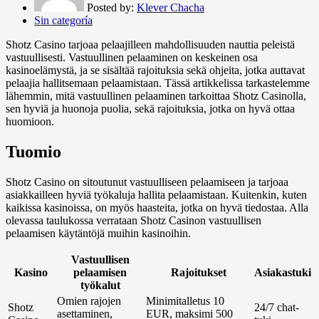
Posted by:
Klever Chacha
Sin categoría
Shotz Casino tarjoaa pelaajilleen mahdollisuuden nauttia peleistä
vastuullisesti. Vastuullinen pelaaminen on keskeinen osa
kasinoelämystä, ja se sisältää rajoituksia sekä ohjeita, jotka auttavat
pelaajia hallitsemaan pelaamistaan. Tässä artikkelissa tarkastelemme
lähemmin, mitä vastuullinen pelaaminen tarkoittaa Shotz Casinolla,
sen hyviä ja huonoja puolia, sekä rajoituksia, jotka on hyvä ottaa
huomioon.
Tuomio
Shotz Casino on sitoutunut vastuulliseen pelaamiseen ja tarjoaa
asiakkailleen hyviä työkaluja hallita pelaamistaan. Kuitenkin, kuten
kaikissa kasinoissa, on myös haasteita, jotka on hyvä tiedostaa. Alla
olevassa taulukossa verrataan Shotz Casinon vastuullisen
pelaamisen käytäntöjä muihin kasinoihin.
Vastuullisen
Kasino
pelaamisen
Rajoitukset
Asiakastuki
työkalut
Omien rajojen
Minimitalletus 10
Shotz
24/7 chat-
asettaminen,
EUR, maksimi 500