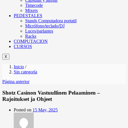
Cápsulas y agujas
Timecode
Mixers
PEDESTALES
Stands Computadora portatil
Micrófono/teclado/DJ
Luces/parlantes
Racks
COMPUTACION
CURSOS
X
Inicio
/
Sin categoría
Página anterior
Shotz Casinon Vastuullinen Pelaaminen –
Rajoitukset ja Ohjeet
Posted on
15 May, 2025