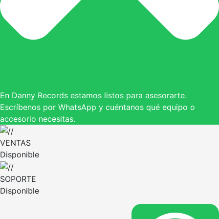
En Danny Records estamos listos para asesorarte.
Escríbenos por WhatsApp y cuéntanos qué equipo o
accesorio necesitas.
VENTAS
Disponible
SOPORTE
Disponible