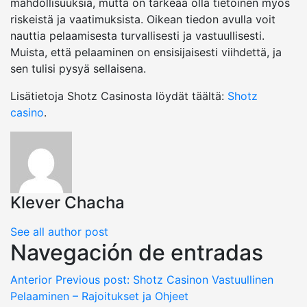
mahdollisuuksia, mutta on tärkeää olla tietoinen myös
riskeistä ja vaatimuksista. Oikean tiedon avulla voit
nauttia pelaamisesta turvallisesti ja vastuullisesti.
Muista, että pelaaminen on ensisijaisesti viihdettä, ja
sen tulisi pysyä sellaisena.
Lisätietoja Shotz Casinosta löydät täältä:
Shotz
casino
.
Klever Chacha
See all author post
Navegación de entradas
Anterior
Previous post:
Shotz Casinon Vastuullinen
Pelaaminen – Rajoitukset ja Ohjeet