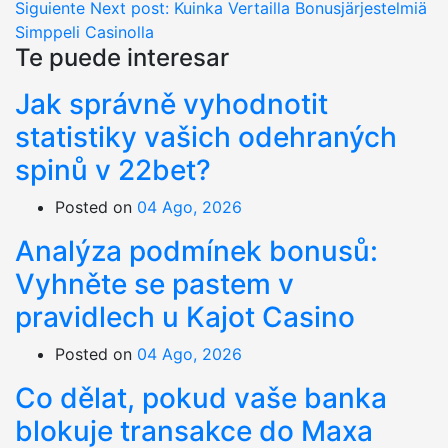
Siguiente
Next post:
Kuinka Vertailla Bonusjärjestelmiä
Simppeli Casinolla
Te puede interesar
Jak správně vyhodnotit
statistiky vašich odehraných
spinů v 22bet?
Posted on
04 Ago, 2026
Analýza podmínek bonusů:
Vyhněte se pastem v
pravidlech u Kajot Casino
Posted on
04 Ago, 2026
Co dělat, pokud vaše banka
blokuje transakce do Maxa