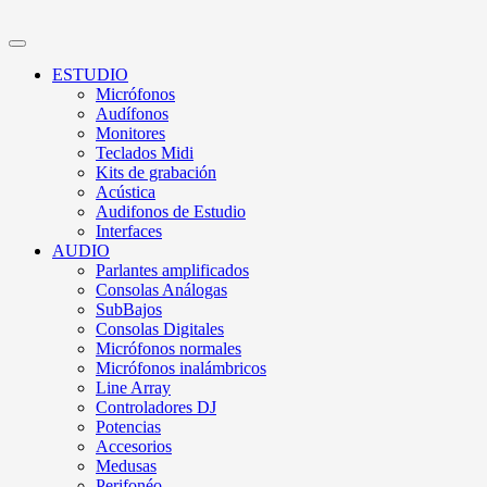
ESTUDIO
Micrófonos
Audífonos
Monitores
Teclados Midi
Kits de grabación
Acústica
Audifonos de Estudio
Interfaces
AUDIO
Parlantes amplificados
Consolas Análogas
SubBajos
Consolas Digitales
Micrófonos normales
Micrófonos inalámbricos
Line Array
Controladores DJ
Potencias
Accesorios
Medusas
Perifonéo