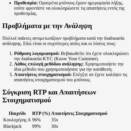
Προθεσμία:
Ορισμένα μπόνους έχουν ημερομηνία λήξης,
οπότε φροντίστε να ολοκληρώσετε τις απαιτήσεις εντός της
προθεσμίας.
Προβλήματα με την Ανάληψη
Πολλοί παίκτες αντιμετωπίζουν προβλήματα κατά την διαδικασία
ανάληψης. Εδώ είναι οι συχνότερες αιτίες και οι λύσεις τους:
Ρύθμιση λογαριασμού:
Βεβαιωθείτε ότι έχετε ολοκληρώσει
την διαδικασία KYC (Know Your Customer).
Λάθος επιλογή μεθόδου ανάληψης:
Χρησιμοποιήστε την
ίδια μέθοδο που χρησιμοποιήσατε για την κατάθεση.
Απαιτήσεις στοιχηματισμού:
Ελέγξτε αν έχετε καλύψει τις
απαιτήσεις στοιχηματισμού του μπόνους.
Σύγκριση RTP και Απαιτήσεων
Στοιχηματισμού
Παιχνίδι
RTP (%)
Απαιτήσεις Στοιχηματισμού
Κουλοχέρης Α
96%
35x
Blackjack
99%
30x