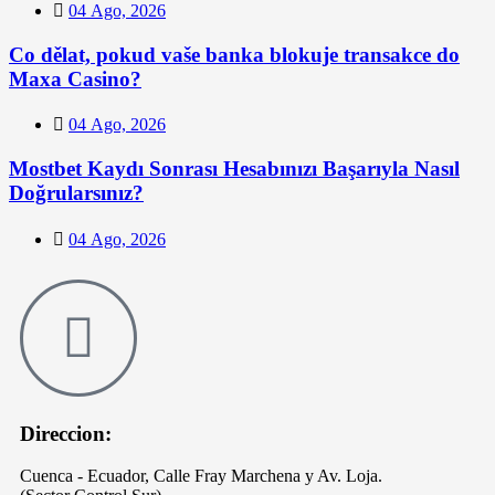
04 Ago, 2026
Co dělat, pokud vaše banka blokuje transakce do
Maxa Casino?
04 Ago, 2026
Mostbet Kaydı Sonrası Hesabınızı Başarıyla Nasıl
Doğrularsınız?
04 Ago, 2026
Direccion:
Cuenca - Ecuador, Calle Fray Marchena y Av. Loja.