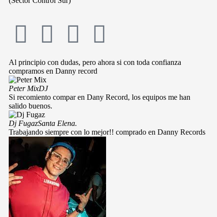
(Sector Control Sur)
Al principio con dudas, pero ahora si con toda confianza
compramos en Danny record
Peter Mix
DJ
Si recomiento compar en Dany Record, los equipos me han
salido buenos.
Dj Fugaz
Santa Elena.
Trabajando siempre con lo mejor!! comprado en Danny Records