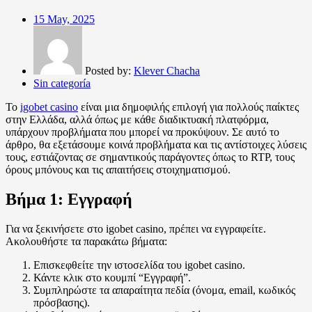
15 May, 2025
Posted by:
Klever Chacha
Sin categoría
Το
igobet casino
είναι μια δημοφιλής επιλογή για πολλούς παίκτες
στην Ελλάδα, αλλά όπως με κάθε διαδικτυακή πλατφόρμα,
υπάρχουν προβλήματα που μπορεί να προκύψουν. Σε αυτό το
άρθρο, θα εξετάσουμε κοινά προβλήματα και τις αντίστοιχες λύσεις
τους, εστιάζοντας σε σημαντικούς παράγοντες όπως το RTP, τους
όρους μπόνους και τις απαιτήσεις στοιχηματισμού.
Βήμα 1: Εγγραφή
Για να ξεκινήσετε στο igobet casino, πρέπει να εγγραφείτε.
Ακολουθήστε τα παρακάτω βήματα:
Επισκεφθείτε την ιστοσελίδα του igobet casino.
Κάντε κλικ στο κουμπί “Εγγραφή”.
Συμπληρώστε τα απαραίτητα πεδία (όνομα, email, κωδικός
πρόσβασης).