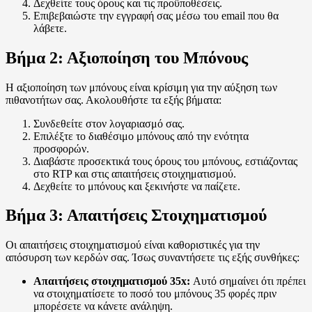
Δεχθείτε τους όρους και τις προϋποθέσεις.
Επιβεβαιώστε την εγγραφή σας μέσω του email που θα
λάβετε.
Βήμα 2: Αξιοποίηση του Μπόνους
Η αξιοποίηση των μπόνους είναι κρίσιμη για την αύξηση των
πιθανοτήτων σας. Ακολουθήστε τα εξής βήματα:
Συνδεθείτε στον λογαριασμό σας.
Επιλέξτε το διαθέσιμο μπόνους από την ενότητα
προσφορών.
Διαβάστε προσεκτικά τους όρους του μπόνους, εστιάζοντας
στο RTP και στις απαιτήσεις στοιχηματισμού.
Δεχθείτε το μπόνους και ξεκινήστε να παίζετε.
Βήμα 3: Απαιτήσεις Στοιχηματισμού
Οι απαιτήσεις στοιχηματισμού είναι καθοριστικές για την
απόσυρση των κερδών σας. Ίσως συναντήσετε τις εξής συνθήκες:
Απαιτήσεις στοιχηματισμού 35x:
Αυτό σημαίνει ότι πρέπει
να στοιχηματίσετε το ποσό του μπόνους 35 φορές πριν
μπορέσετε να κάνετε ανάληψη.