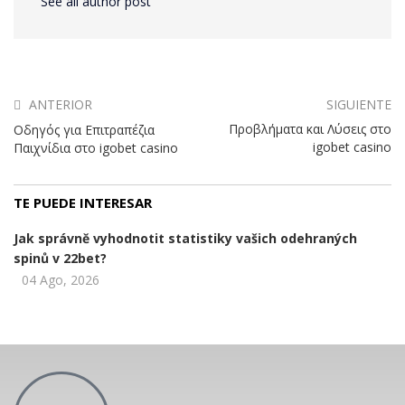
See all author post
ANTERIOR
SIGUIENTE
Προβλήματα και Λύσεις στο
Οδηγός για Επιτραπέζια
igobet casino
Παιχνίδια στο igobet casino
TE PUEDE INTERESAR
Jak správně vyhodnotit statistiky vašich odehraných
spinů v 22bet?
04 Ago, 2026