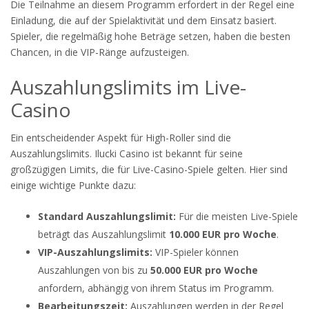
Die Teilnahme an diesem Programm erfordert in der Regel eine
Einladung, die auf der Spielaktivität und dem Einsatz basiert.
Spieler, die regelmäßig hohe Beträge setzen, haben die besten
Chancen, in die VIP-Ränge aufzusteigen.
Auszahlungslimits im Live-
Casino
Ein entscheidender Aspekt für High-Roller sind die
Auszahlungslimits. Ilucki Casino ist bekannt für seine
großzügigen Limits, die für Live-Casino-Spiele gelten. Hier sind
einige wichtige Punkte dazu:
Standard Auszahlungslimit:
Für die meisten Live-Spiele
beträgt das Auszahlungslimit
10.000 EUR pro Woche
.
VIP-Auszahlungslimits:
VIP-Spieler können
Auszahlungen von bis zu
50.000 EUR pro Woche
anfordern, abhängig von ihrem Status im Programm.
Bearbeitungszeit:
Auszahlungen werden in der Regel