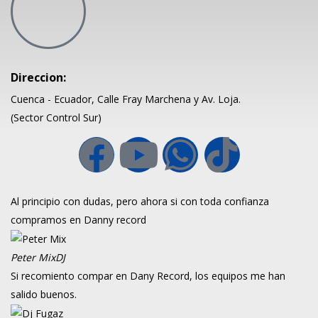
Direccion:
Cuenca - Ecuador, Calle Fray Marchena y Av. Loja.
(Sector Control Sur)
Al principio con dudas, pero ahora si con toda confianza
compramos en Danny record
Peter Mix
DJ
Si recomiento compar en Dany Record, los equipos me han
salido buenos.