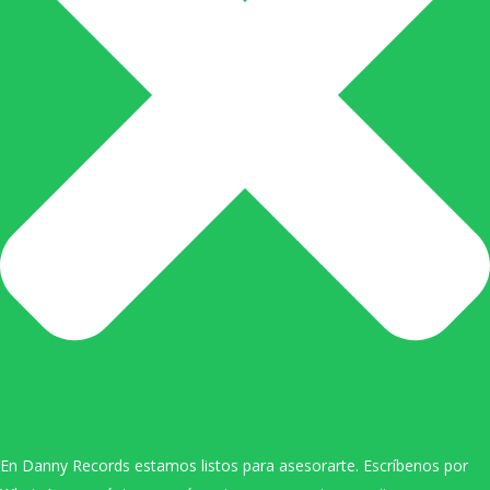
En Danny Records estamos listos para asesorarte. Escríbenos por