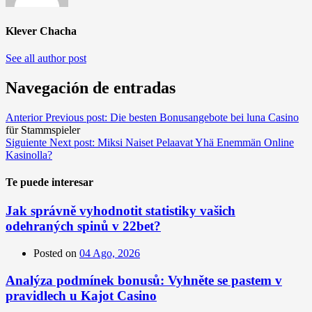
Klever Chacha
See all author post
Navegación de entradas
Anterior
Previous post:
Die besten Bonusangebote bei
luna Casino
für Stammspieler
Siguiente
Next post:
Miksi Naiset Pelaavat Yhä Enemmän Online
Kasinolla?
Te puede interesar
Jak správně vyhodnotit statistiky vašich
odehraných spinů v 22bet?
Posted on
04 Ago, 2026
Analýza podmínek bonusů: Vyhněte se pastem v
pravidlech u Kajot Casino