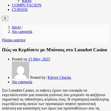
Racks
COMPUTACION
CURSOS
X
Inicio
/
Sin categoría
Página anterior
Πώς να Κερδίσετε με Μπόνους στο Lunubet Casino
Posted on
15 May, 2025
Posted by:
Klever Chacha
Sin categoría
Στο Lunubet Casino, οι παίκτες έχουν την ευκαιρία να
εκμεταλλευτούν μια ποικιλία μπόνους που μπορούν να αυξήσουν
σημαντικά τις πιθανότητες κέρδους τους. Η στρατηγική κατάλληλης
εκμετάλλευσης αυτών των προσφορών απαιτεί προσεκτική
ανάλυση και κατανόηση των όρων και προϋποθέσεων που τις