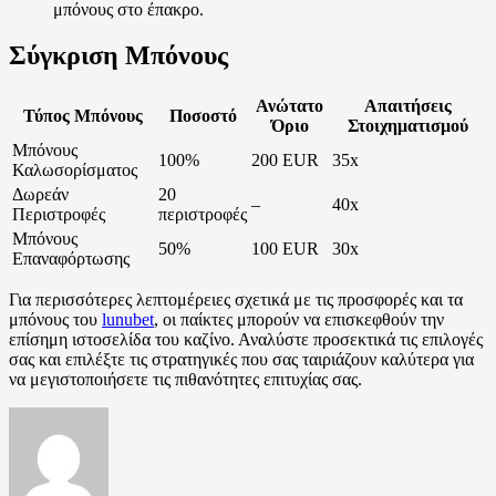
μπόνους στο έπακρο.
Σύγκριση Μπόνους
Ανώτατο
Απαιτήσεις
Τύπος Μπόνους
Ποσοστό
Όριο
Στοιχηματισμού
Μπόνους
100%
200 EUR
35x
Καλωσορίσματος
Δωρεάν
20
–
40x
Περιστροφές
περιστροφές
Μπόνους
50%
100 EUR
30x
Επαναφόρτωσης
Για περισσότερες λεπτομέρειες σχετικά με τις προσφορές και τα
μπόνους του
lunubet
, οι παίκτες μπορούν να επισκεφθούν την
επίσημη ιστοσελίδα του καζίνο. Αναλύστε προσεκτικά τις επιλογές
σας και επιλέξτε τις στρατηγικές που σας ταιριάζουν καλύτερα για
να μεγιστοποιήσετε τις πιθανότητες επιτυχίας σας.