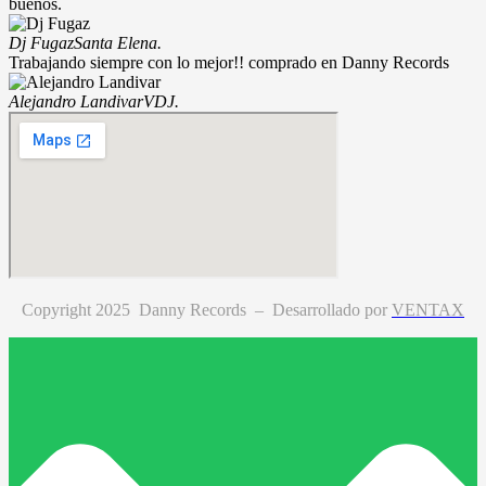
buenos.
Dj Fugaz
Santa Elena.
Trabajando siempre con lo mejor!! comprado en Danny Records
Alejandro Landivar
VDJ.
Copyright 2025 Danny Records –
Desarrollado por
VENTAX