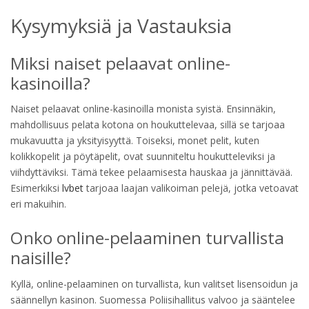
Kysymyksiä ja Vastauksia
Miksi naiset pelaavat online-
kasinoilla?
Naiset pelaavat online-kasinoilla monista syistä. Ensinnäkin,
mahdollisuus pelata kotona on houkuttelevaa, sillä se tarjoaa
mukavuutta ja yksityisyyttä. Toiseksi, monet pelit, kuten
kolikkopelit ja pöytäpelit, ovat suunniteltu houkutteleviksi ja
viihdyttäviksi. Tämä tekee pelaamisesta hauskaa ja jännittävää.
Esimerkiksi
lvbet
tarjoaa laajan valikoiman pelejä, jotka vetoavat
eri makuihin.
Onko online-pelaaminen turvallista
naisille?
Kyllä, online-pelaaminen on turvallista, kun valitset lisensoidun ja
säännellyn kasinon. Suomessa Poliisihallitus valvoo ja sääntelee