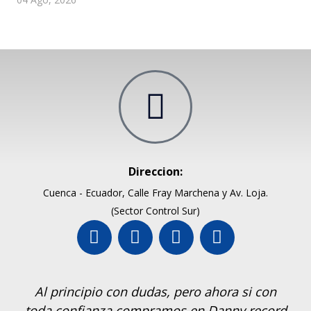
Direccion:
Cuenca - Ecuador, Calle Fray Marchena y Av. Loja.
(Sector Control Sur)
Al principio con dudas, pero ahora si con
toda confianza compramos en Danny record