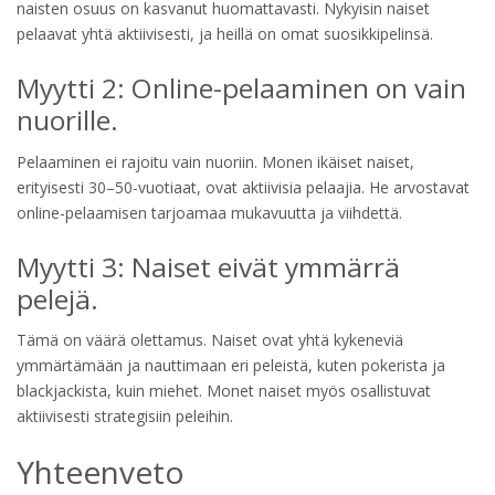
naisten osuus on kasvanut huomattavasti. Nykyisin naiset
pelaavat yhtä aktiivisesti, ja heillä on omat suosikkipelinsä.
Myytti 2: Online-pelaaminen on vain
nuorille.
Pelaaminen ei rajoitu vain nuoriin. Monen ikäiset naiset,
erityisesti 30–50-vuotiaat, ovat aktiivisia pelaajia. He arvostavat
online-pelaamisen tarjoamaa mukavuutta ja viihdettä.
Myytti 3: Naiset eivät ymmärrä
pelejä.
Tämä on väärä olettamus. Naiset ovat yhtä kykeneviä
ymmärtämään ja nauttimaan eri peleistä, kuten pokerista ja
blackjackista, kuin miehet. Monet naiset myös osallistuvat
aktiivisesti strategisiin peleihin.
Yhteenveto