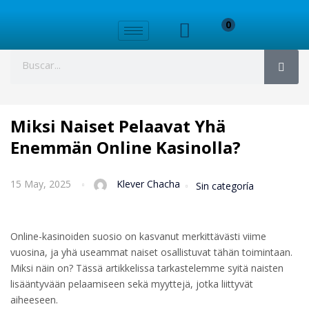
0
Miksi Naiset Pelaavat Yhä
Enemmän Online Kasinolla?
15 May, 2025
Klever Chacha
Sin categoría
Online-kasinoiden suosio on kasvanut merkittävästi viime
vuosina, ja yhä useammat naiset osallistuvat tähän toimintaan.
Miksi näin on? Tässä artikkelissa tarkastelemme syitä naisten
lisääntyvään pelaamiseen sekä myyttejä, jotka liittyvät
aiheeseen.