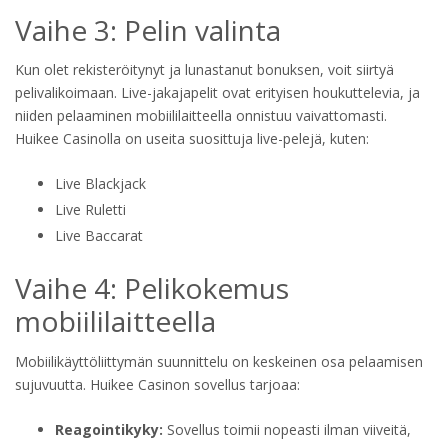
Vaihe 3: Pelin valinta
Kun olet rekisteröitynyt ja lunastanut bonuksen, voit siirtyä
pelivalikoimaan. Live-jakajapelit ovat erityisen houkuttelevia, ja
niiden pelaaminen mobiililaitteella onnistuu vaivattomasti.
Huikee Casinolla on useita suosittuja live-pelejä, kuten:
Live Blackjack
Live Ruletti
Live Baccarat
Vaihe 4: Pelikokemus
mobiililaitteella
Mobiilikäyttöliittymän suunnittelu on keskeinen osa pelaamisen
sujuvuutta. Huikee Casinon sovellus tarjoaa:
Reagointikyky:
Sovellus toimii nopeasti ilman viiveitä,