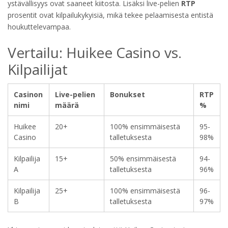
ystävällisyys ovat saaneet kiitosta. Lisäksi live-pelien
RTP
prosentit ovat kilpailukykyisiä, mikä tekee pelaamisesta entistä
houkuttelevampaa.
Vertailu: Huikee Casino vs.
Kilpailijat
Casinon
Live-pelien
Bonukset
RTP
nimi
määrä
%
Huikee
20+
100% ensimmäisestä
95-
Casino
talletuksesta
98%
Kilpailija
15+
50% ensimmäisestä
94-
A
talletuksesta
96%
Kilpailija
25+
100% ensimmäisestä
96-
B
talletuksesta
97%