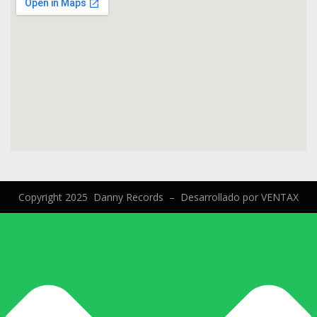
Copyright 2025 Danny Records –
Desarrollado por
VENTAX