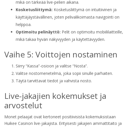
mikä on tärkeää live-pelien aikana.
Kosketusliittymä:
Kosketusliittymä on intuitiivinen ja
käyttäjäystävällinen, joten pelivalikoimasta navigointi on
helppoa.
Optimoitu pelinäyttö:
Pelit on optimoitu mobiililaitteille,
mikä takaa hyvän näkyvyyden ja käytettävyyden.
Vaihe 5: Voittojen nostaminen
Siirry “Kassa”-osioon ja valitse “Nosta”.
Valitse nostomenetelmä, joka sopii sinulle parhaiten.
Täytä tarvittavat tiedot ja vahvista nosto.
Live-jakajien kokemukset ja
arvostelut
Monet pelaajat ovat kertoneet positiivisista kokemuksistaan
Huikee Casinon live-jakajista. Erityisesti jakajien ammattitaito ja