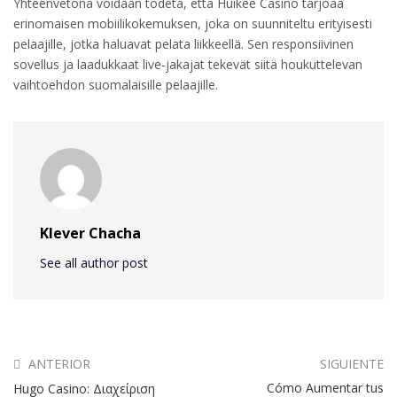
Yhteenvetona voidaan todeta, että Huikee Casino tarjoaa
erinomaisen mobiilikokemuksen, joka on suunniteltu erityisesti
pelaajille, jotka haluavat pelata liikkeellä. Sen responsiivinen
sovellus ja laadukkaat live-jakajat tekevät siitä houkuttelevan
vaihtoehdon suomalaisille pelaajille.
Klever Chacha
See all author post
ANTERIOR
SIGUIENTE
Cómo Aumentar tus
Hugo Casino: Διαχείριση