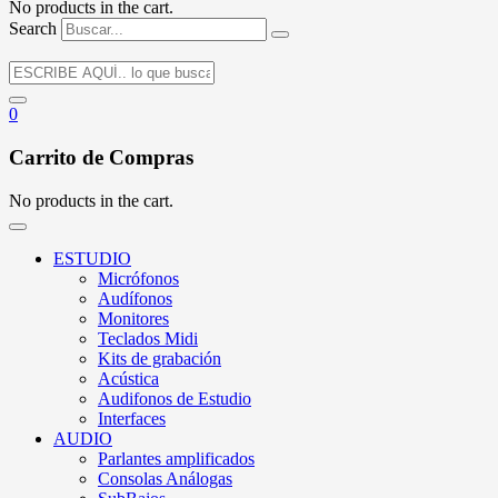
No products in the cart.
Search
0
Carrito de Compras
No products in the cart.
ESTUDIO
Micrófonos
Audífonos
Monitores
Teclados Midi
Kits de grabación
Acústica
Audifonos de Estudio
Interfaces
AUDIO
Parlantes amplificados
Consolas Análogas