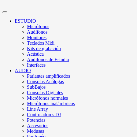
ESTUDIO
Micrófonos
Audífonos
Monitores
Teclados Midi
Kits de grabación
Acústica
Audifonos de Estudio
Interfaces
AUDIO
Parlantes amplificados
Consolas Análogas
SubBajos
Consolas Digitales
Micrófonos normales
Micrófonos inalámbricos
Line Array
Controladores DJ
Potencias
Accesorios
Medusas
Perifonéo