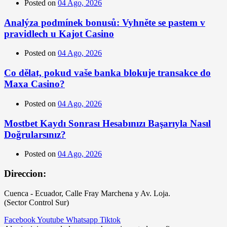
Posted on
04 Ago, 2026
Analýza podmínek bonusů: Vyhněte se pastem v
pravidlech u Kajot Casino
Posted on
04 Ago, 2026
Co dělat, pokud vaše banka blokuje transakce do
Maxa Casino?
Posted on
04 Ago, 2026
Mostbet Kaydı Sonrası Hesabınızı Başarıyla Nasıl
Doğrularsınız?
Posted on
04 Ago, 2026
Direccion:
Cuenca - Ecuador, Calle Fray Marchena y Av. Loja.
(Sector Control Sur)
Facebook
Youtube
Whatsapp
Tiktok