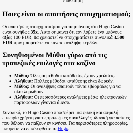
διαθέσιμη
Ποιες είναι οι απαιτήσεις στοιχηματισμού;
Οι απαιτήσεις στοιχηματισμού για τα μπόνους στο Hugo Casino
είναι συνήθως
35x
. Αυτό σημαίνει ότι εάν λάβετε ένα μπόνους
αξίας 100 EUR, θα χρειαστεί να στοιχηματίσετε συνολικά
3.500
EUR
πριν μπορέσετε να κάνετε ανάληψη κερδών.
Συνηθισμένοι Μύθοι γύρω από τις
τραπεζικές επιλογές στα καζίνο
Μύθος:
Όλες οι μέθοδοι κατάθεσης έχουν χρεώσεις.
Αλήθεια:
Πολλές μέθοδοι κατάθεσης είναι δωρεάν.
Μύθος:
Οι αναλήψεις απαιτούν πάντα εβδομάδες για να
ολοκληρωθούν.
Αλήθεια:
Οι περισσότερες αναλήψεις μέσω ηλεκτρονικών
πορτοφολιών γίνονται άμεσα.
Συνολικά, το Hugo Casino προσφέρει μια φιλική και ασφαλή
εμπειρία χρήστη για τις τραπεζικές συναλλαγές, ιδανική για παίκτες
που θέλουν να παίζουν εν κινήσει. Για περισσότερες πληροφορίες,
μπορείτε να επισκεφθείτε το
Hugo
.