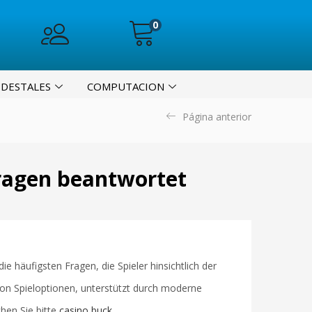
0
EDESTALES
COMPUTACION
Página anterior
Fragen beantwortet
 häufigsten Fragen, die Spieler hinsichtlich der
von Spieloptionen, unterstützt durch moderne
hen Sie bitte
casino buck
.