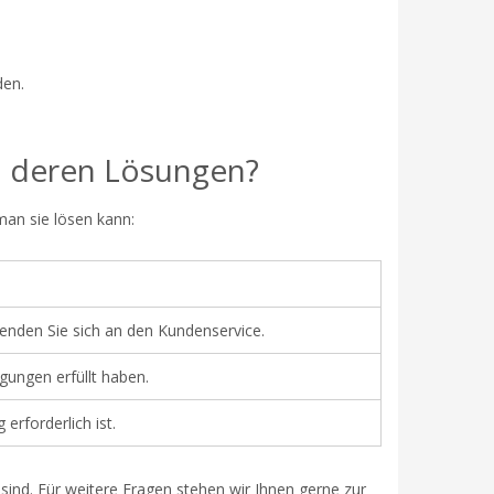
den.
d deren Lösungen?
man sie lösen kann:
enden Sie sich an den Kundenservice.
ngungen erfüllt haben.
 erforderlich ist.
sind. Für weitere Fragen stehen wir Ihnen gerne zur