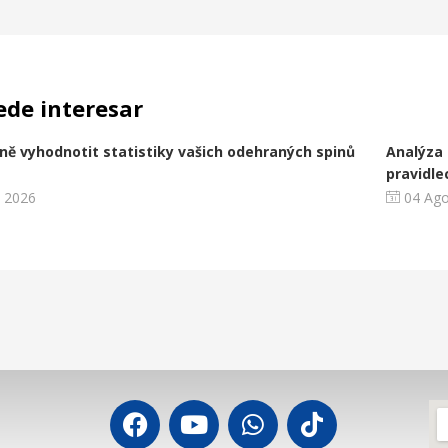
ede interesar
ně vyhodnotit statistiky vašich odehraných spinů
Analýza
pravidle
 2026
04 Ago