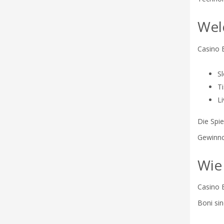
Wel
Casino 
S
Ti
Li
Die Spie
Gewinnc
Wie
Casino 
Boni sin