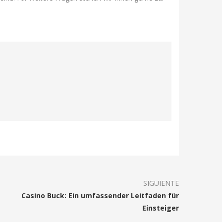
SIGUIENTE
Casino Buck: Ein umfassender Leitfaden für
Einsteiger