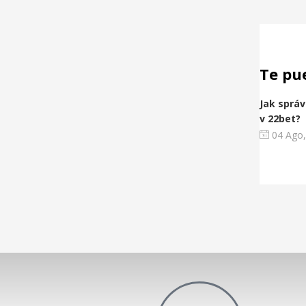
Te pu
Jak správ
v 22bet?
04 Ago,