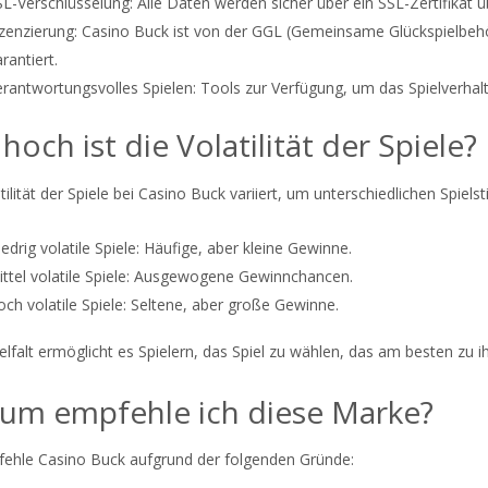
L-Verschlüsselung: Alle Daten werden sicher über ein SSL-Zertifikat ü
zenzierung: Casino Buck ist von der GGL (Gemeinsame Glückspielbehörd
rantiert.
rantwortungsvolles Spielen: Tools zur Verfügung, um das Spielverhalte
hoch ist die Volatilität der Spiele?
tilität der Spiele bei Casino Buck variiert, um unterschiedlichen Spielst
edrig volatile Spiele: Häufige, aber kleine Gewinne.
ttel volatile Spiele: Ausgewogene Gewinnchancen.
ch volatile Spiele: Seltene, aber große Gewinne.
elfalt ermöglicht es Spielern, das Spiel zu wählen, das am besten zu ih
um empfehle ich diese Marke?
fehle Casino Buck aufgrund der folgenden Gründe: