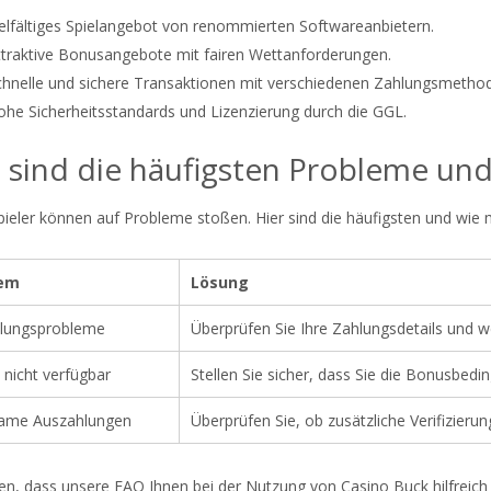
elfältiges Spielangebot von renommierten Softwareanbietern.
ttraktive Bonusangebote mit fairen Wettanforderungen.
chnelle und sichere Transaktionen mit verschiedenen Zahlungsmetho
he Sicherheitsstandards und Lizenzierung durch die GGL.
 sind die häufigsten Probleme un
pieler können auf Probleme stoßen. Hier sind die häufigsten und wie 
lem
Lösung
hlungsprobleme
Überprüfen Sie Ihre Zahlungsdetails und w
nicht verfügbar
Stellen Sie sicher, dass Sie die Bonusbedi
ame Auszahlungen
Überprüfen Sie, ob zusätzliche Verifizierung
en, dass unsere FAQ Ihnen bei der Nutzung von Casino Buck hilfreich 