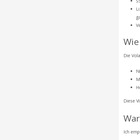
SS
Li
ga
Ve
Wie 
Die Vola
Ni
Mi
Ho
Diese Vi
War
Ich emp