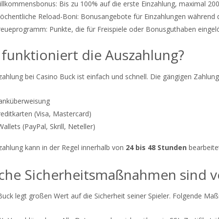
illkommensbonus: Bis zu 100% auf die erste Einzahlung, maximal 20
öchentliche Reload-Boni: Bonusangebote für Einzahlungen während 
reueprogramm: Punkte, die für Freispiele oder Bonusguthaben eingel
 funktioniert die Auszahlung?
zahlung bei Casino Buck ist einfach und schnell. Die gängigen Zahl
anküberweisung
editkarten (Visa, Mastercard)
allets (PayPal, Skrill, Neteller)
zahlung kann in der Regel innerhalb von
24 bis 48 Stunden
bearbeite
che Sicherheitsmaßnahmen sind 
Buck legt großen Wert auf die Sicherheit seiner Spieler. Folgende M