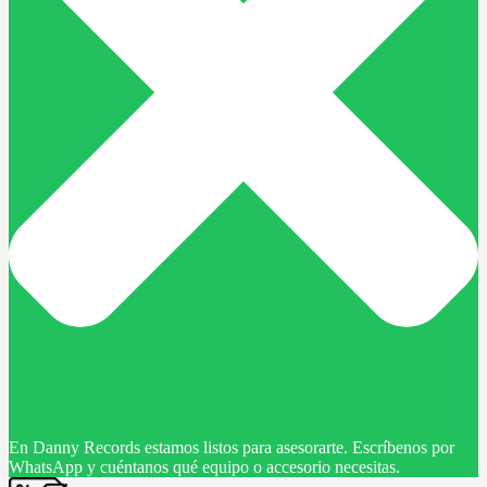
En Danny Records estamos listos para asesorarte. Escríbenos por
WhatsApp y cuéntanos qué equipo o accesorio necesitas.