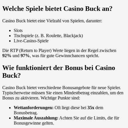
Welche Spiele bietet Casino Buck an?
Casino Buck bietet eine Vielzahl von Spielen, darunter:
Slots
Tischspiele (z. B. Roulette, Blackjack)
Live-Casino-Spiele
Die RTP (Return to Player) Werte liegen in der Regel zwischen
92%
und
97%
, was für gute Gewinnchancen spricht.
Wie funktioniert der Bonus bei Casino
Buck?
Casino Buck bietet verschiedene Bonusangebote für neue Spieler.
Typischerweise müssen Sie einen Mindestbetrag einzahlen, um den
Bonus zu aktivieren. Wichtige Punkte sind:
Wettanforderungen:
Oft liegt diese bei
35x
dem
Bonusbetrag.
Maximale Auszahlung:
Achten Sie auf die Limits, die für
Bonusgewinne gelten.