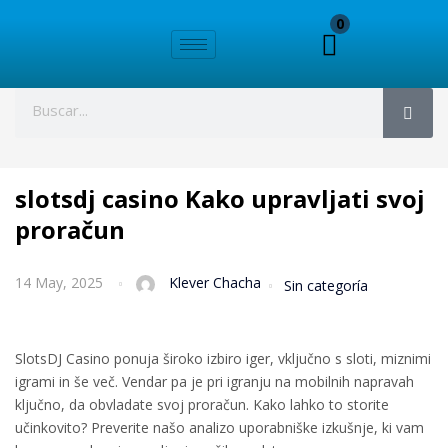
0
slotsdj casino Kako upravljati svoj
proračun
14 May, 2025
Klever Chacha
Sin categoría
SlotsDJ Casino ponuja široko izbiro iger, vključno s sloti, miznimi
igrami in še več. Vendar pa je pri igranju na mobilnih napravah
ključno, da obvladate svoj proračun. Kako lahko to storite
učinkovito? Preverite našo analizo uporabniške izkušnje, ki vam