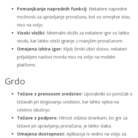
Pomanjkanje naprednih funkcij:
Nekatere napredne
možnosti za upravljanje proračuna, kot so omejitve stav,
niso na voljo.
Visoki vložki:
Minimalni vložki za nekatere igre so lahko
visoki, kar lahko oteži igranje z manjšim proračunom.
Omejena izbira iger:
Kljub široki izbiri slotov, nekateri
priljubljeni naslovi morda niso na voljo na mobilni
platformi.
Grdo
Težave s prenosom sredstev:
Uporabniki so poročali o
težavah pri dvigovanju sredstev, kar lahko vpliva na
celotno izkušnjo.
Težave s podporo:
Hitrost odziva strankam, ko gre za
težave pri upravljanju proračuna, je lahko slaba.
Omejena dostopnost:
Aplikacija ni vedno na voljo za