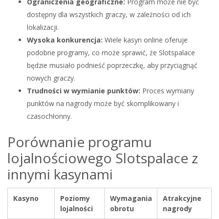
Ograniczenia geograficzne:
Program może nie być
dostępny dla wszystkich graczy, w zależności od ich
lokalizacji.
Wysoka konkurencja:
Wiele kasyn online oferuje
podobne programy, co może sprawić, że Slotspalace
będzie musiało podnieść poprzeczkę, aby przyciągnąć
nowych graczy.
Trudności w wymianie punktów:
Proces wymiany
punktów na nagrody może być skomplikowany i
czasochłonny.
Porównanie programu
lojalnościowego Slotspalace z
innymi kasynami
Kasyno
Poziomy
Wymagania
Atrakcyjne
lojalności
obrotu
nagrody