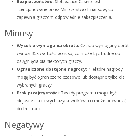
Bezpieczeństwo:
Slotspalace Casino jest
licencjonowane przez Ministerstwo Finansów, co
zapewnia graczom odpowiednie zabezpieczenia.
Minusy
Wysokie wymagania obrotu:
Często wymagany obrót
wynosi 35x wartości bonusu, co może być trudne do
osiągnięcia dla niektórych graczy.
Ograniczone dostępne nagrody:
Niektóre nagrody
mogą być ograniczone czasowo lub dostępne tylko dla
wybranych graczy.
Brak przejrzystości:
Zasady programu mogą być
niejasne dla nowych użytkowników, co może prowadzić
do frustracji.
Negatywy