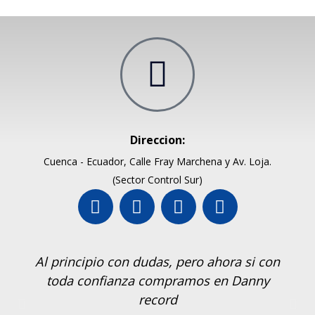
Direccion:
Cuenca - Ecuador, Calle Fray Marchena y Av. Loja.
(Sector Control Sur)
Al principio con dudas, pero ahora si con
toda confianza compramos en Danny
record