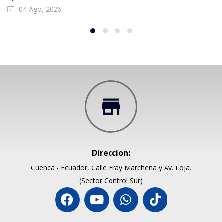
04 Ago, 2026
Direccion:
Cuenca - Ecuador, Calle Fray Marchena y Av. Loja.
(Sector Control Sur)