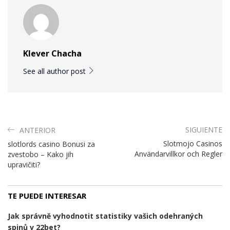
Klever Chacha
See all author post
SIGUIENTE
ANTERIOR
Slotmojo Casinos
slotlords casino Bonusi za
Användarvillkor och Regler
zvestobo – Kako jih
upravičiti?
TE PUEDE INTERESAR
Jak správně vyhodnotit statistiky vašich odehraných
spinů v 22bet?