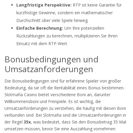
Langfristige Perspektive:
RTP ist keine Garantie für
kurzfristige Gewinne, sondern ein mathematischer
Durchschnitt über viele Spiele hinweg.
Einfache Berechnung:
Um Ihre potenziellen
Rückzahlungen zu berechnen, multiplizieren Sie Ihren
Einsatz mit dem RTP-Wert.
Bonusbedingungen und
Umsatzanforderungen
Die Bonusbedingungen sind für erfahrene Spieler von großer
Bedeutung, da sie oft die Rentabilität eines Bonus bestimmen.
Slotmafia Casino bietet verschiedene Boni an, darunter
Willkommensboni und Freispiele. Es ist wichtig, die
Umsatzanforderungen zu verstehen, die häufig mit diesen Boni
verbunden sind. Bei Slotmafia sind die Umsatzanforderungen in
der Regel
35x
, was bedeutet, dass Sie den Bonusbetrag 35 Mal
umsetzen müssen, bevor Sie eine Auszahlung vornehmen