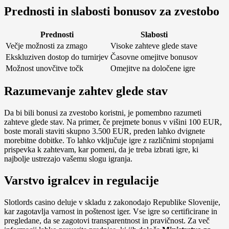
Prednosti in slabosti bonusov za zvestobo
Prednosti
Slabosti
Večje možnosti za zmago
Visoke zahteve glede stave
Ekskluziven dostop do turnirjev
Časovne omejitve bonusov
Možnost unovčitve točk
Omejitve na določene igre
Razumevanje zahtev glede stav
Da bi bili bonusi za zvestobo koristni, je pomembno razumeti
zahteve glede stav. Na primer, če prejmete bonus v višini 100 EUR,
boste morali staviti skupno 3.500 EUR, preden lahko dvignete
morebitne dobitke. To lahko vključuje igre z različnimi stopnjami
prispevka k zahtevam, kar pomeni, da je treba izbrati igre, ki
najbolje ustrezajo vašemu slogu igranja.
Varstvo igralcev in regulacije
Slotlords casino deluje v skladu z zakonodajo Republike Slovenije,
kar zagotavlja varnost in poštenost iger. Vse igre so certificirane in
pregledane, da se zagotovi transparentnost in pravičnost. Za več