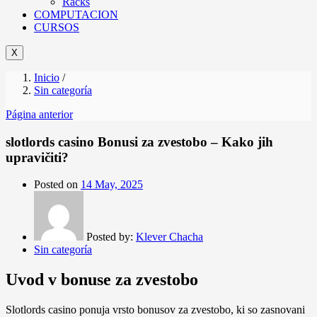
Racks
COMPUTACION
CURSOS
X
Inicio
/
Sin categoría
Página anterior
slotlords casino Bonusi za zvestobo – Kako jih
upravičiti?
Posted on
14 May, 2025
Posted by:
Klever Chacha
Sin categoría
Uvod v bonuse za zvestobo
Slotlords casino ponuja vrsto bonusov za zvestobo, ki so zasnovani