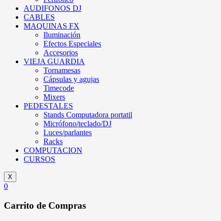
AUDIFONOS DJ
CABLES
MAQUINAS FX
Iluminación
Efectos Especiales
Accesorios
VIEJA GUARDIA
Tornamesas
Cápsulas y agujas
Timecode
Mixers
PEDESTALES
Stands Computadora portatil
Micrófono/teclado/DJ
Luces/parlantes
Racks
COMPUTACION
CURSOS
X
0
Carrito de Compras