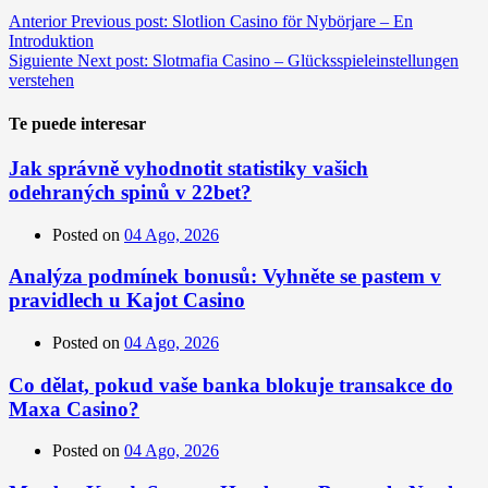
Anterior
Previous post:
Slotlion Casino för Nybörjare – En
Introduktion
Siguiente
Next post:
Slotmafia Casino – Glücksspieleinstellungen
verstehen
Te puede interesar
Jak správně vyhodnotit statistiky vašich
odehraných spinů v 22bet?
Posted on
04 Ago, 2026
Analýza podmínek bonusů: Vyhněte se pastem v
pravidlech u Kajot Casino
Posted on
04 Ago, 2026
Co dělat, pokud vaše banka blokuje transakce do
Maxa Casino?
Posted on
04 Ago, 2026