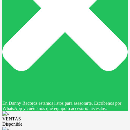
En Danny Records estamos listos para asesorarte. Escríbenos por
WhatsApp y cuéntanos qué equipo o accesorio necesitas.
VENTAS
Disponible