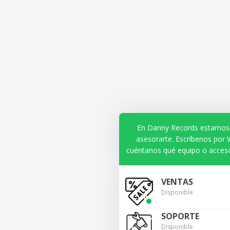
En Danny Records estamos l
asesorarte. Escríbenos por
cuéntanos qué equipo o acceso
VENTAS
Disponible
SOPORTE
Disponible