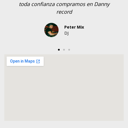
 compramos en Danny
los equipos me han 
ecord
Dj 
Sant
Peter Mix
DJ