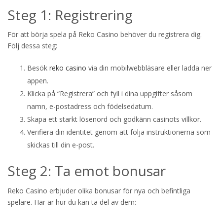
Steg 1: Registrering
För att börja spela på Reko Casino behöver du registrera dig.
Följ dessa steg:
Besök
reko casino
via din mobilwebbläsare eller ladda ner
appen.
Klicka på “Registrera” och fyll i dina uppgifter såsom
namn, e-postadress och födelsedatum.
Skapa ett starkt lösenord och godkänn casinots villkor.
Verifiera din identitet genom att följa instruktionerna som
skickas till din e-post.
Steg 2: Ta emot bonusar
Reko Casino erbjuder olika bonusar för nya och befintliga
spelare. Här är hur du kan ta del av dem: