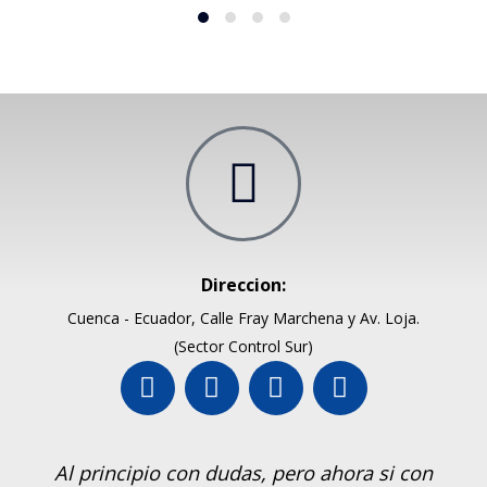
Direccion:
Cuenca - Ecuador, Calle Fray Marchena y Av. Loja.
(Sector Control Sur)
udas, pero ahora si con
Si recomiento compar