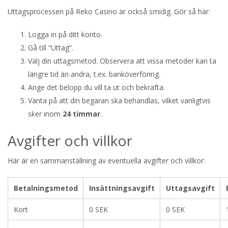
Uttagsprocessen på Reko Casino är också smidig. Gör så här:
Logga in på ditt konto.
Gå till “Uttag”.
Välj din uttagsmetod. Observera att vissa metoder kan ta
längre tid än andra, t.ex. banköverföring.
Ange det belopp du vill ta ut och bekräfta.
Vänta på att din begäran ska behandlas, vilket vanligtvis
sker inom
24 timmar
.
Avgifter och villkor
Här är en sammanställning av eventuella avgifter och villkor:
Betalningsmetod
Insättningsavgift
Uttagsavgift
Kort
0 SEK
0 SEK