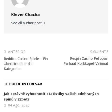
Klever Chacha
See all author post
ANTERIOR
SIGUIENTE
Respin Casino Peliopas:
Reddice Casino Spiele – Ein
Parhaat Kolikkopeli Valinnat
Überblick über die
Kategorien
TE PUEDE INTERESAR
Jak správně vyhodnotit statistiky vašich odehraných
spinů v 22bet?
04 Ago, 2026