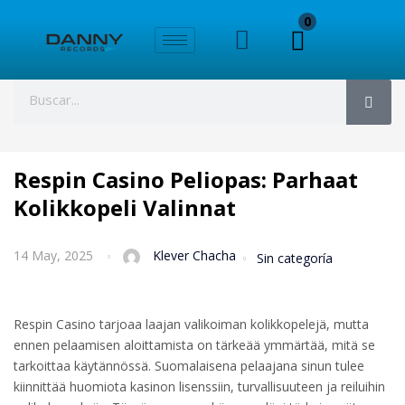
0
Respin Casino Peliopas: Parhaat
Kolikkopeli Valinnat
14 May, 2025
Klever Chacha
Sin categoría
Respin Casino tarjoaa laajan valikoiman kolikkopelejä, mutta
ennen pelaamisen aloittamista on tärkeää ymmärtää, mitä se
tarkoittaa käytännössä. Suomalaisena pelaajana sinun tulee
kiinnittää huomiota kasinon lisenssiin, turvallisuuteen ja reiluihin